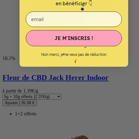
en bénéficier 👇
email
JE M'INSCRIS !
Non merci, je ne veux pas de réduction
18,1%
Fleur de CBD
Jack Herer Indoor
à partir de 1.39€/g
Ajouter
|
35.58 €
1+2 offerts