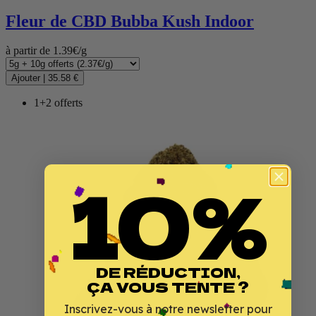
Fleur de CBD
Bubba Kush Indoor
à partir de 1.39€/g
(5 avis)
Ajouter
|
35.58 €
1+2 offerts
10%
DE RÉDUCTION,
ÇA VOUS TENTE ?
Inscrivez-vous à notre newsletter pour