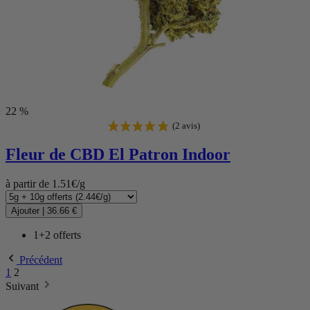
(22 avis)
22 %
Fleur de CBD
El Patron Indoor
à partir de 1.51€/g
Ajouter
|
36.66 €
1+2 offerts
Précédent
1
2
Suivant