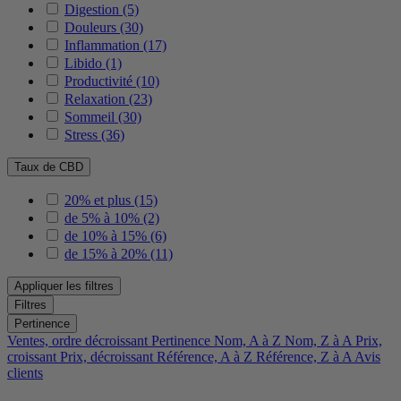
Digestion
(5)
Douleurs
(30)
Inflammation
(17)
Libido
(1)
Productivité
(10)
Relaxation
(23)
Sommeil
(30)
Stress
(36)
Taux de CBD
20% et plus
(15)
de 5% à 10%
(2)
de 10% à 15%
(6)
de 15% à 20%
(11)
Appliquer les filtres
Filtres
Pertinence
Ventes, ordre décroissant
Pertinence
Nom, A à Z
Nom, Z à A
Prix,
croissant
Prix, décroissant
Référence, A à Z
Référence, Z à A
Avis
clients