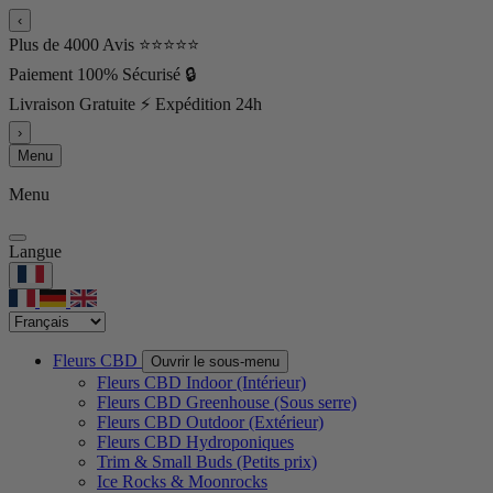
‹
Plus de 4000 Avis ⭐⭐⭐⭐⭐
Paiement 100% Sécurisé 🔒
Livraison Gratuite ⚡ Expédition 24h
›
Menu
Menu
Langue
Fleurs CBD
Ouvrir le sous-menu
Fleurs CBD Indoor (Intérieur)
Fleurs CBD Greenhouse (Sous serre)
Fleurs CBD Outdoor (Extérieur)
Fleurs CBD Hydroponiques
Trim & Small Buds (Petits prix)
Ice Rocks & Moonrocks