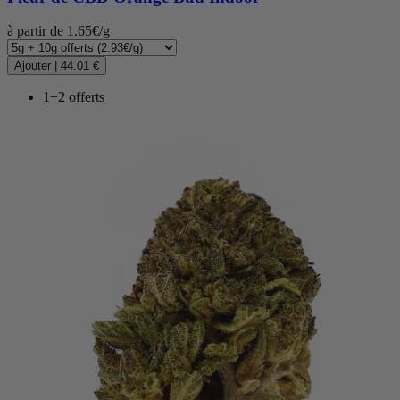
(36 avis)
à partir de 1.65€/g
Ajouter
|
44.01 €
1+2 offerts