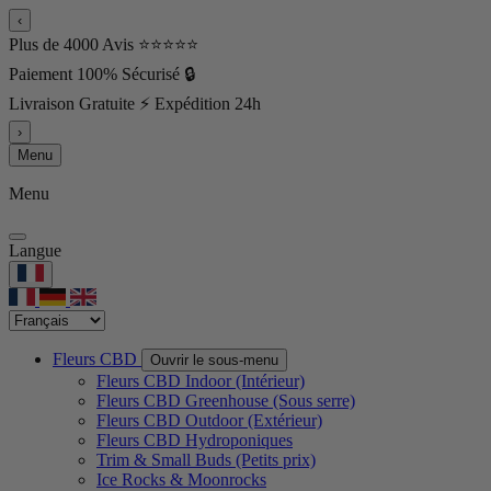
‹
Plus de 4000 Avis ⭐⭐⭐⭐⭐
Paiement 100% Sécurisé 🔒
Livraison Gratuite ⚡ Expédition 24h
›
Menu
Menu
Langue
Fleurs CBD
Ouvrir le sous-menu
Fleurs CBD Indoor (Intérieur)
Fleurs CBD Greenhouse (Sous serre)
Fleurs CBD Outdoor (Extérieur)
Fleurs CBD Hydroponiques
Trim & Small Buds (Petits prix)
Ice Rocks & Moonrocks