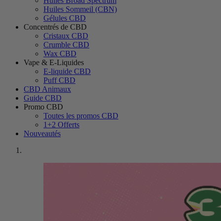
Huiles Broad Spectrum
Huiles Sommeil (CBN)
Gélules CBD
Concentrés de CBD
Cristaux CBD
Crumble CBD
Wax CBD
Vape & E-Liquides
E-liquide CBD
Puff CBD
CBD Animaux
Guide CBD
Promo CBD
Toutes les promos CBD
1+2 Offerts
Nouveautés