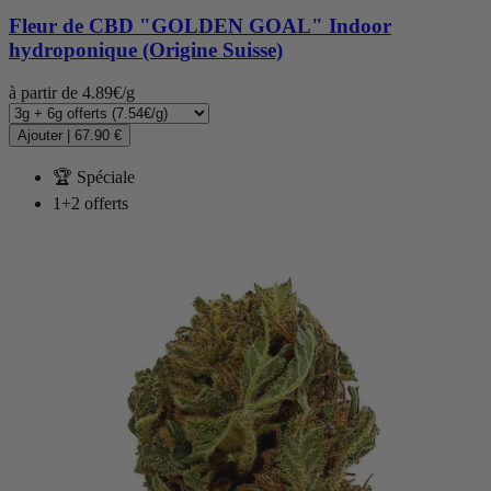
Fleur de CBD
"GOLDEN GOAL" Indoor
hydroponique (Origine Suisse)
à partir de 4.89€/g
Ajouter
|
67.90 €
🏆 Spéciale
1+2 offerts