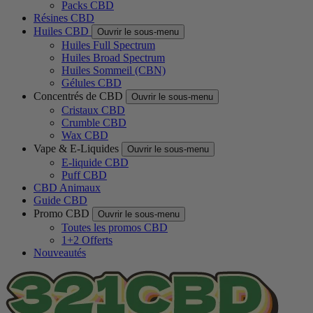
Packs CBD
Résines CBD
Huiles CBD
Ouvrir le sous-menu
Huiles Full Spectrum
Huiles Broad Spectrum
Huiles Sommeil (CBN)
Gélules CBD
Concentrés de CBD
Ouvrir le sous-menu
Cristaux CBD
Crumble CBD
Wax CBD
Vape & E-Liquides
Ouvrir le sous-menu
E-liquide CBD
Puff CBD
CBD Animaux
Guide CBD
Promo CBD
Ouvrir le sous-menu
Toutes les promos CBD
1+2 Offerts
Nouveautés