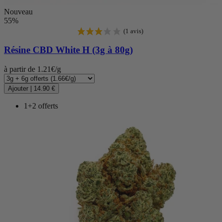
Nouveau
55%
Résine CBD
White H (3g à 80g)
à partir de 1.21€/g
Ajouter
|
14.90 €
1+2 offerts