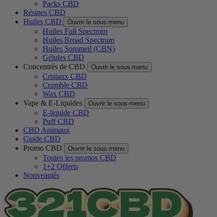
Packs CBD
Résines CBD
Huiles CBD
Ouvrir le sous-menu
Huiles Full Spectrum
Huiles Broad Spectrum
Huiles Sommeil (CBN)
Gélules CBD
Concentrés de CBD
Ouvrir le sous-menu
Cristaux CBD
Crumble CBD
Wax CBD
Vape & E-Liquides
Ouvrir le sous-menu
E-liquide CBD
Puff CBD
CBD Animaux
Guide CBD
Promo CBD
Ouvrir le sous-menu
Toutes les promos CBD
1+2 Offerts
Nouveautés