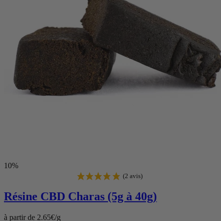
10%
Résine CBD
Charas (5g à 40g)
à partir de 2.65€/g