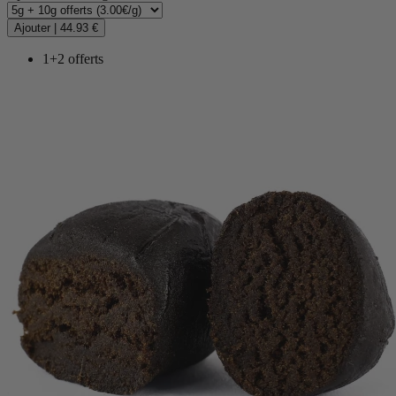
Ajouter
|
44.93 €
1+2 offerts
(20 avis)