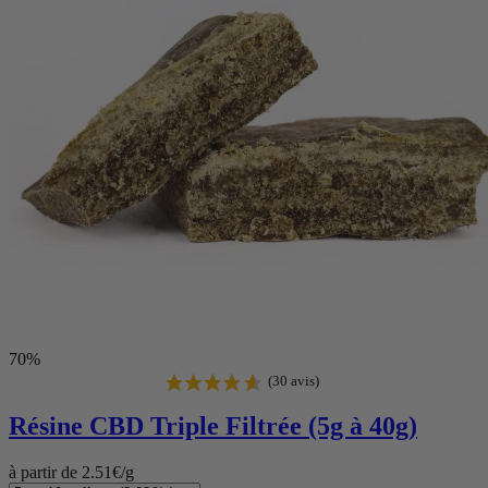
(54 avis)
70%
Résine CBD
Triple Filtrée (5g à 40g)
à partir de 2.51€/g