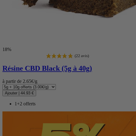
18%
Résine CBD
Black (5g à 40g)
à partir de 2.65€/g
Ajouter
|
44.93 €
1+2 offerts
(22 avis)