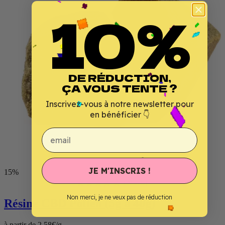
10%
DE RÉDUCTION,
ÇA VOUS TENTE ?
Inscrivez-vous à notre newsletter pour
en bénéficier 👇
email
JE M'INSCRIS !
15%
Non merci, je ne veux pas de réduction
Résine CBD
Pollen (5g à 40g)
à partir de 2.58€/g