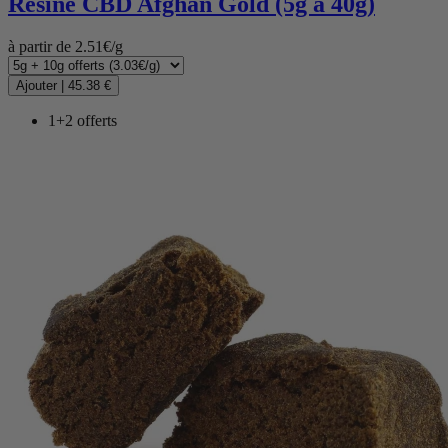
Résine CBD
Afghan Gold (5g à 40g)
(15 avis)
à partir de 2.51€/g
Ajouter
|
45.38 €
1+2 offerts