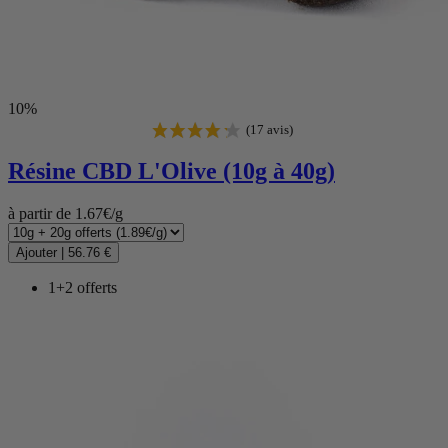
10%
Résine CBD
L'Olive (10g à 40g)
à partir de 1.67€/g
Ajouter
|
56.76 €
1+2 offerts