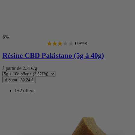
6%
Résine CBD
Pakistano (5g à 40g)
à partir de 2.31€/g
Ajouter
|
39.24 €
1+2 offerts