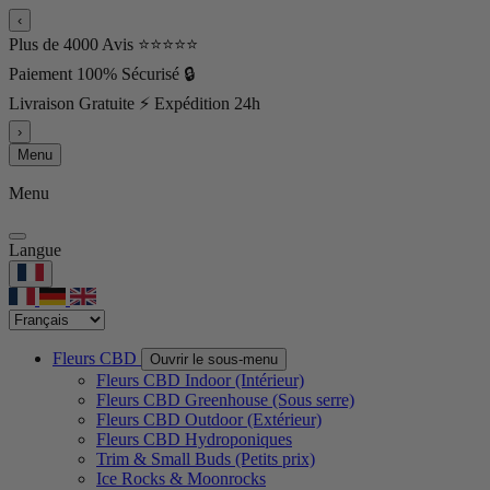
‹
Plus de 4000 Avis ⭐⭐⭐⭐⭐
Paiement 100% Sécurisé 🔒
Livraison Gratuite ⚡ Expédition 24h
›
Menu
Menu
Langue
Fleurs CBD
Ouvrir le sous-menu
Fleurs CBD Indoor (Intérieur)
Fleurs CBD Greenhouse (Sous serre)
Fleurs CBD Outdoor (Extérieur)
Fleurs CBD Hydroponiques
Trim & Small Buds (Petits prix)
Ice Rocks & Moonrocks