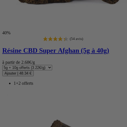
40%
Résine CBD
Super Afghan (5g à 40g)
(1 avis)
à partir de 2.68€/g
Ajouter
|
48.34 €
1+2 offerts