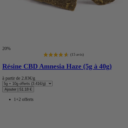
20%
Résine CBD
Amnesia Haze (5g à 40g)
à partir de 2.83€/g
Ajouter
|
51.18 €
1+2 offerts