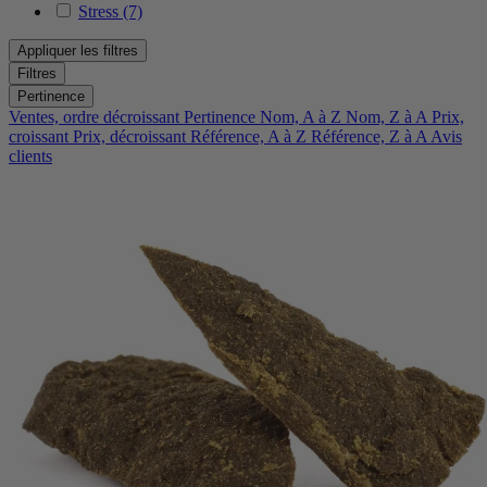
Stress
(7)
Appliquer les filtres
Filtres
Pertinence
Ventes, ordre décroissant
Pertinence
Nom, A à Z
Nom, Z à A
Prix,
croissant
Prix, décroissant
Référence, A à Z
Référence, Z à A
Avis
clients