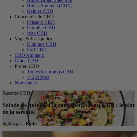
Huiles Broad Spectrum
Huiles Sommeil (CBN)
Gélules CBD
Concentrés de CBD
Cristaux CBD
Crumble CBD
Wax CBD
Vape & E-Liquides
E-liquide CBD
Puff CBD
CBD Animaux
Guide CBD
Promo CBD
Toutes les promos CBD
1+2 Offerts
Nouveautés
Recettes CBD
Salade de quinoa à la canneberge et au CBD : le plat
de la sérénité
Publié par :
Reda