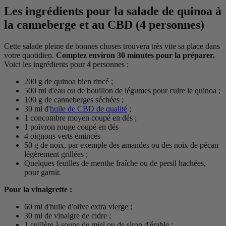
Les ingrédients pour la salade de quinoa à
la canneberge et au CBD (4 personnes)
Cette salade pleine de bonnes choses trouvera très vite sa place dans
votre quotidien.
Comptez environ 30 minutes pour la préparer.
Voici les ingrédients pour 4 personnes :
200 g de quinoa bien rincé ;
500 ml d'eau ou de bouillon de légumes pour cuire le quinoa ;
100 g de canneberges séchées ;
30 ml d'
huile de CBD de qualité
;
1 concombre moyen coupé en dés ;
1 poivron rouge coupé en dés
4 oignons verts émincés
50 g de noix, par exemple des amandes ou des noix de pécan
légèrement grillées ;
Quelques feuilles de menthe fraîche ou de persil hachées,
pour garnir.
Pour la vinaigrette :
60 ml d'huile d'olive extra vierge ;
30 ml de vinaigre de cidre ;
1 cuillère à soupe de miel ou de sirop d'érable ;