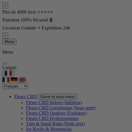
‹
Plus de 4000 Avis ⭐⭐⭐⭐⭐
Paiement 100% Sécurisé 🔒
Livraison Gratuite ⚡ Expédition 24h
›
Menu
Menu
Langue
Fleurs CBD
Ouvrir le sous-menu
Fleurs CBD Indoor (Intérieur)
Fleurs CBD Greenhouse (Sous serre)
Fleurs CBD Outdoor (Extérieur)
Fleurs CBD Hydroponiques
Trim & Small Buds (Petits prix)
Ice Rocks & Moonrocks