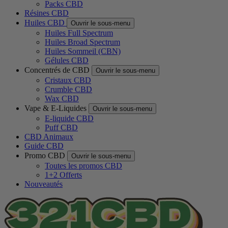
Packs CBD
Résines CBD
Huiles CBD
Ouvrir le sous-menu
Huiles Full Spectrum
Huiles Broad Spectrum
Huiles Sommeil (CBN)
Gélules CBD
Concentrés de CBD
Ouvrir le sous-menu
Cristaux CBD
Crumble CBD
Wax CBD
Vape & E-Liquides
Ouvrir le sous-menu
E-liquide CBD
Puff CBD
CBD Animaux
Guide CBD
Promo CBD
Ouvrir le sous-menu
Toutes les promos CBD
1+2 Offerts
Nouveautés