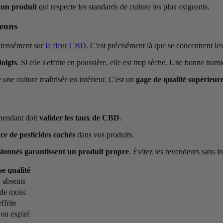
 un produit
qui respecte les standards de culture les plus exigeants.
geons
intensément sur
la fleur CBD
. C'est précisément là que se concentrent le
doigts
. Si elle s'effrite en poussière, elle est trop sèche. Une bonne humi
une culture maîtrisée en intérieur. C'est un
gage de qualité supérieur
épendant doit
valider les taux de CBD
.
ce de pesticides cachés
dans vos produits.
ionnés garantissent un produit propre
. Évitez les revendeurs sans i
e qualité
u absents
de moisi
ffrite
ou expiré