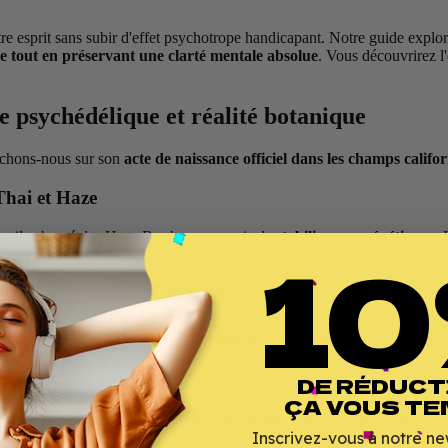
re esprit sans subir d'effet psychotrope handicapant. Notre guide expl
e tout en préservant une clarté mentale absolue
. Vous découvrirez l'
e psychédélique et réalité botanique
enchons-nous sur son
acte de naissance officiel dans les champs califo
Thai et Haze
avail acharné des Haze Brothers a permis de
stabiliser ces génétiques
. 
10
 unique. Cette union assure une stabilité génétique ancienne et reconnu
nfère un
caractère énergique et créatif
très recherché par les amateurs.
de la souche
DE RÉDUCT
ÇA VOUS TE
tant pas créé cette fleur. Le nom est simplement devenu une icône cultur
Inscrivez-vous à notre ne