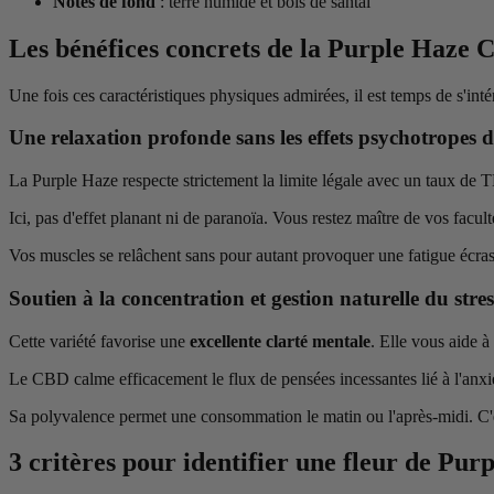
Notes de fond
: terre humide et bois de santal
Les bénéfices concrets de la Purple Haze C
Une fois ces caractéristiques physiques admirées, il est temps de s'int
Une relaxation profonde sans les effets psychotropes
La Purple Haze respecte strictement la limite légale avec un taux de
Ici, pas d'effet planant ni de paranoïa. Vous restez maître de vos facult
Vos muscles se relâchent sans pour autant provoquer une fatigue écrasa
Soutien à la concentration et gestion naturelle du stre
Cette variété favorise une
excellente clarté mentale
. Elle vous aide à
Le CBD calme efficacement le flux de pensées incessantes lié à l'anxi
Sa polyvalence permet une consommation le matin ou l'après-midi. C
3 critères pour identifier une fleur de Pur