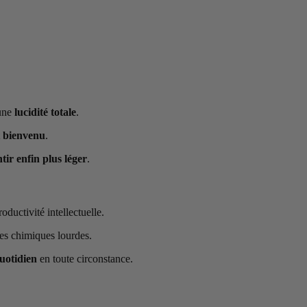
 une
lucidité totale
.
t bienvenu
.
ntir enfin plus léger
.
oductivité intellectuelle.
es chimiques lourdes.
quotidien
en toute circonstance.