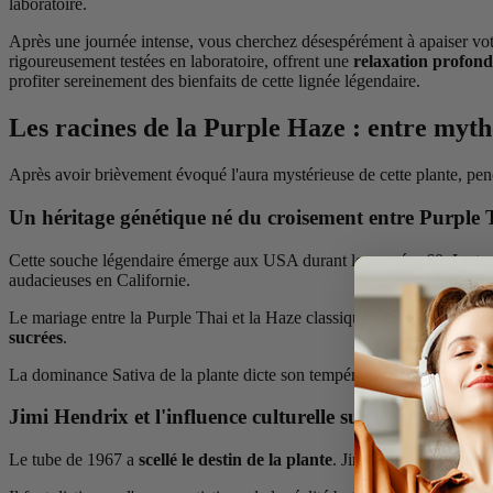
laboratoire.
Après une journée intense, vous cherchez désespérément à apaiser vot
rigoureusement testées en laboratoire, offrent une
relaxation profond
profiter sereinement des bienfaits de cette lignée légendaire.
Les racines de la Purple Haze : entre myth
Après avoir brièvement évoqué l'aura mystérieuse de cette plante, p
Un héritage génétique né du croisement entre Purple 
Cette souche légendaire émerge aux USA durant les années 60. Le tr
audacieuses en Californie.
Le mariage entre la Purple Thai et la Haze classique a créé une lignée
sucrées
.
La dominance Sativa de la plante dicte son tempérament. Cela lui co
Jimi Hendrix et l'influence culturelle sur la notoriété 
Le tube de 1967 a
scellé le destin de la plante
. Jimi Hendrix n'a pour