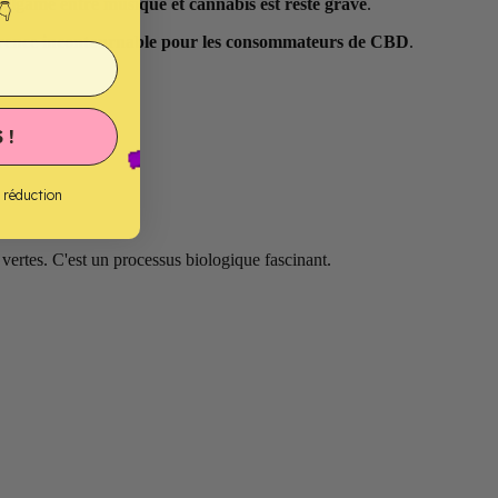
malgame entre musique et cannabis est resté gravé
.
👇
érence incontournable pour les consommateurs de CBD
.
 !
e réduction
t vertes. C'est un processus biologique fascinant.