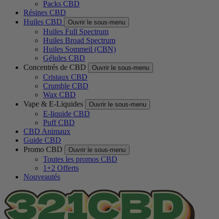
Packs CBD
Résines CBD
Huiles CBD
Ouvrir le sous-menu
Huiles Full Spectrum
Huiles Broad Spectrum
Huiles Sommeil (CBN)
Gélules CBD
Concentrés de CBD
Ouvrir le sous-menu
Cristaux CBD
Crumble CBD
Wax CBD
Vape & E-Liquides
Ouvrir le sous-menu
E-liquide CBD
Puff CBD
CBD Animaux
Guide CBD
Promo CBD
Ouvrir le sous-menu
Toutes les promos CBD
1+2 Offerts
Nouveautés