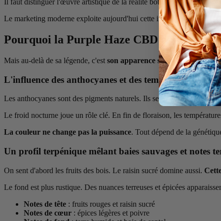
Il faut distinguer l'œuvre artistique de la réalité botanique. La chanso
Le marketing moderne exploite aujourd'hui cette image puissante. La 
Pourquoi la Purple Haze CBD est-elle violet
Mais au-delà de sa légende, c'est
son apparence singulière et ses sa
L'influence des anthocyanes et des températures sur l
Les anthocyanes sont des pigments naturels. Ils se trouvent dans les t
Le froid nocturne joue un rôle clé. En fin de floraison, les températur
La couleur ne change pas la puissance
. Tout dépend de la génétique 
Un profil terpénique mêlant baies sauvages et notes te
On sent d'abord les fruits des bois. Le raisin sucré domine aussi.
Cette
Le fond est plus rustique. Des nuances terreuses et épicées apparaiss
Notes de tête
: fruits rouges et raisin sucré
Notes de cœur
: épices légères et poivre