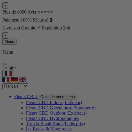
‹
Plus de 4000 Avis ⭐⭐⭐⭐⭐
Paiement 100% Sécurisé 🔒
Livraison Gratuite ⚡ Expédition 24h
›
Menu
Menu
Langue
Fleurs CBD
Ouvrir le sous-menu
Fleurs CBD Indoor (Intérieur)
Fleurs CBD Greenhouse (Sous serre)
Fleurs CBD Outdoor (Extérieur)
Fleurs CBD Hydroponiques
Trim & Small Buds (Petits prix)
Ice Rocks & Moonrocks