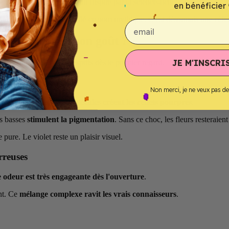
n évoque un rêve sous-marin inspiré par la science-fiction. Pourtant,
l'a
en bénéficier 
culture populaire a solidifié ce nom mythique. C'est désormais une
réf
email
te et quel est son goût ?
JE M'INSCRIS
veurs
qui marquent les esprits dès le premier regard.
a pigmentation
Non merci, je ne veux pas d
issus de la plante. Ces molécules
créent les reflets pourpres
.
es basses
stimulent la pigmentation
. Sans ce choc, les fleurs resteraien
pure. Le violet reste un plaisir visuel.
rreuses
 odeur est très engageante dès l'ouverture
.
ent. Ce
mélange complexe ravit les vrais connaisseurs
.