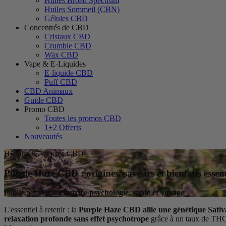
Huiles Broad Spectrum
Huiles Sommeil (CBN)
Gélules CBD
Concentrés de CBD
Cristaux CBD
Crumble CBD
Wax CBD
Vape & E-Liquides
E-liquide CBD
Puff CBD
CBD Animaux
Guide CBD
Promo CBD
Toutes les promos CBD
1+2 Offerts
Nouveautés
Histoire & Variétés CBD
Purple Haze CBD : origines, saveurs et bienfaits essent
Publié par :
Pelin, autrice psychologie, santé et voyage
L'essentiel à retenir : la
Purple Haze CBD allie une génétique Sativ
relaxation profonde sans effet psychotrope
grâce à un taux de THC in