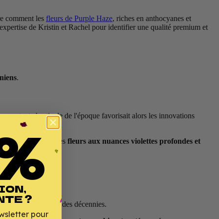
ore comment les
fleurs de Purple Haze
, riches en anthocyanes et
expertise de Kristin et Rachel pour identifier une qualité premium et
rniens
.
Le contexte horticole de l'époque favorisait alors les innovations
%
e. On obtient ainsi des
fleurs aux nuances violettes profondes et
ION,
NTE ?
elle mondiale au fil des décennies.
wsletter pour