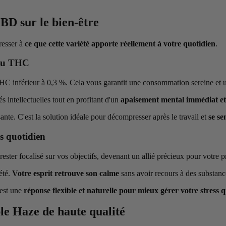
BD sur le bien-être
éresser à
ce que cette variété apporte réellement à votre quotidien
.
 du THC
 THC inférieur à 0,3 %. Cela vous garantit une consommation sereine et
és intellectuelles tout en profitant d'un
apaisement mental immédiat e
nte. C'est la solution idéale pour décompresser après le travail et
se se
ss quotidien
 rester focalisé sur vos objectifs, devenant un allié précieux pour votre pr
été.
Votre esprit retrouve son calme
sans avoir recours à des substanc
'est une
réponse flexible et naturelle pour mieux gérer votre stress 
ple Haze de haute qualité