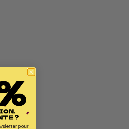
%
ION,
NTE ?
wsletter pour