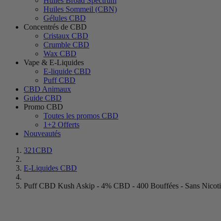
Huiles Broad Spectrum
Huiles Sommeil (CBN)
Gélules CBD
Concentrés de CBD
Cristaux CBD
Crumble CBD
Wax CBD
Vape & E-Liquides
E-liquide CBD
Puff CBD
CBD Animaux
Guide CBD
Promo CBD
Toutes les promos CBD
1+2 Offerts
Nouveautés
321CBD
E-Liquides CBD
Puff CBD Kush Askip - 4% CBD - 400 Bouffées - Sans Nicot