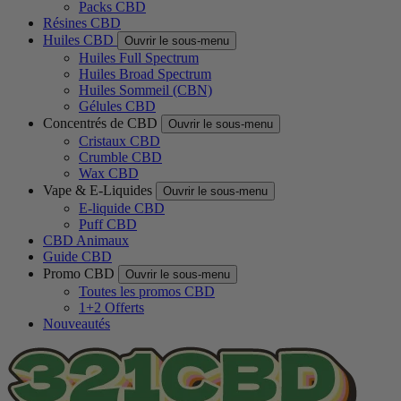
Packs CBD
Résines CBD
Huiles CBD
Ouvrir le sous-menu
Huiles Full Spectrum
Huiles Broad Spectrum
Huiles Sommeil (CBN)
Gélules CBD
Concentrés de CBD
Ouvrir le sous-menu
Cristaux CBD
Crumble CBD
Wax CBD
Vape & E-Liquides
Ouvrir le sous-menu
E-liquide CBD
Puff CBD
CBD Animaux
Guide CBD
Promo CBD
Ouvrir le sous-menu
Toutes les promos CBD
1+2 Offerts
Nouveautés