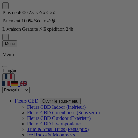
‹
Plus de 4000 Avis ⭐⭐⭐⭐⭐
Paiement 100% Sécurisé 🔒
Livraison Gratuite ⚡ Expédition 24h
›
Menu
Menu
Langue
Fleurs CBD
Ouvrir le sous-menu
Fleurs CBD Indoor (Intérieur)
Fleurs CBD Greenhouse (Sous serre)
Fleurs CBD Outdoor (Extérieur)
Fleurs CBD Hydroponiques
Trim & Small Buds (Petits prix)
Ice Rocks & Moonrocks