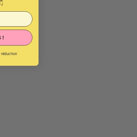
👇
 !
e réduction