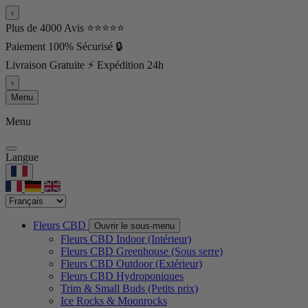
‹
Plus de 4000 Avis ⭐⭐⭐⭐⭐
Paiement 100% Sécurisé 🔒
Livraison Gratuite ⚡ Expédition 24h
›
Menu
Menu
Langue
Fleurs CBD
Ouvrir le sous-menu
Fleurs CBD Indoor (Intérieur)
Fleurs CBD Greenhouse (Sous serre)
Fleurs CBD Outdoor (Extérieur)
Fleurs CBD Hydroponiques
Trim & Small Buds (Petits prix)
Ice Rocks & Moonrocks