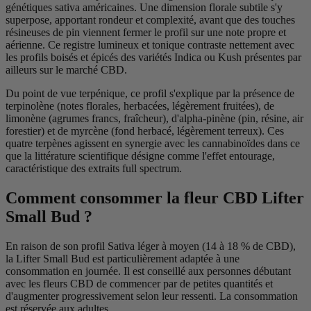
génétiques sativa américaines. Une dimension florale subtile s'y
superpose, apportant rondeur et complexité, avant que des touches
résineuses de pin viennent fermer le profil sur une note propre et
aérienne. Ce registre lumineux et tonique contraste nettement avec
les profils boisés et épicés des variétés Indica ou Kush présentes par
ailleurs sur le marché CBD.
Du point de vue terpénique, ce profil s'explique par la présence de
terpinolène (notes florales, herbacées, légèrement fruitées), de
limonène (agrumes francs, fraîcheur), d'alpha-pinène (pin, résine, air
forestier) et de myrcène (fond herbacé, légèrement terreux). Ces
quatre terpènes agissent en synergie avec les cannabinoïdes dans ce
que la littérature scientifique désigne comme l'effet entourage,
caractéristique des extraits full spectrum.
Comment consommer la fleur CBD Lifter
Small Bud ?
En raison de son profil Sativa léger à moyen (14 à 18 % de CBD),
la Lifter Small Bud est particulièrement adaptée à une
consommation en journée. Il est conseillé aux personnes débutant
avec les fleurs CBD de commencer par de petites quantités et
d'augmenter progressivement selon leur ressenti. La consommation
est réservée aux adultes.