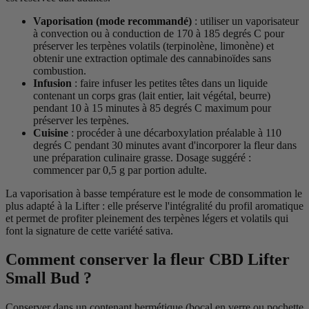
Vaporisation (mode recommandé)
: utiliser un vaporisateur
à convection ou à conduction de 170 à 185 degrés C pour
préserver les terpènes volatils (terpinolène, limonène) et
obtenir une extraction optimale des cannabinoïdes sans
combustion.
Infusion
: faire infuser les petites têtes dans un liquide
contenant un corps gras (lait entier, lait végétal, beurre)
pendant 10 à 15 minutes à 85 degrés C maximum pour
préserver les terpènes.
Cuisine
: procéder à une décarboxylation préalable à 110
degrés C pendant 30 minutes avant d'incorporer la fleur dans
une préparation culinaire grasse. Dosage suggéré :
commencer par 0,5 g par portion adulte.
La vaporisation à basse température est le mode de consommation le
plus adapté à la Lifter : elle préserve l'intégralité du profil aromatique
et permet de profiter pleinement des terpènes légers et volatils qui
font la signature de cette variété sativa.
Comment conserver la fleur CBD Lifter
Small Bud ?
Conserver dans un contenant hermétique (bocal en verre ou pochette