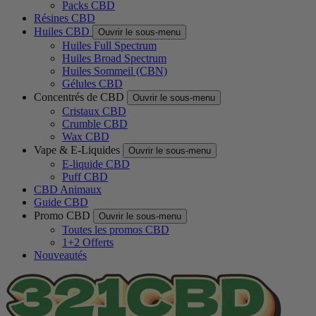
Packs CBD
Résines CBD
Huiles CBD
Ouvrir le sous-menu
Huiles Full Spectrum
Huiles Broad Spectrum
Huiles Sommeil (CBN)
Gélules CBD
Concentrés de CBD
Ouvrir le sous-menu
Cristaux CBD
Crumble CBD
Wax CBD
Vape & E-Liquides
Ouvrir le sous-menu
E-liquide CBD
Puff CBD
CBD Animaux
Guide CBD
Promo CBD
Ouvrir le sous-menu
Toutes les promos CBD
1+2 Offerts
Nouveautés