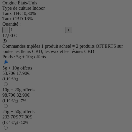
Origine
États-Unis
Type de culture
Indoor
Taux THC
0,30%
Taux CBD
18%
Quantité :
-
+
17,90 €
🎁
Commandes triplées
1 produit acheté = 2 produits OFFERTS
sur
toutes les fleurs CBD, les wax et les résines CBD
Poids : 5g + 10g offerts
5g + 10g offerts
53.70€
17.90€
(1,19 €/g)
10g + 20g offerts
98.70€
32.90€
(1,10 €/g)
- 7%
25g + 50g offerts
233.70€
77.90€
(1,04 €/g)
- 12%