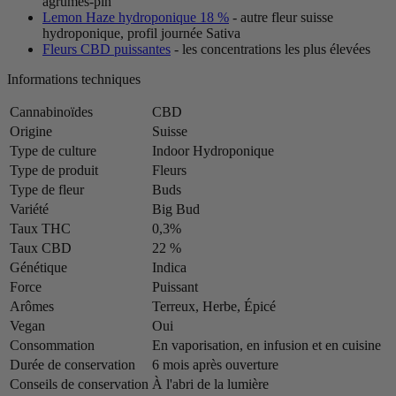
agrumes-pin
Lemon Haze hydroponique 18 %
- autre fleur suisse
hydroponique, profil journée Sativa
Fleurs CBD puissantes
- les concentrations les plus élevées
Informations techniques
Cannabinoïdes
CBD
Origine
Suisse
Type de culture
Indoor Hydroponique
Type de produit
Fleurs
Type de fleur
Buds
Variété
Big Bud
Taux THC
0,3%
Taux CBD
22 %
Génétique
Indica
Force
Puissant
Arômes
Terreux, Herbe, Épicé
Vegan
Oui
Consommation
En vaporisation, en infusion et en cuisine
Durée de conservation
6 mois après ouverture
Conseils de conservation
À l'abri de la lumière