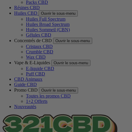
Packs CBD
Résines CBD
Huiles CBD
Ouvrir le sous-menu
Huiles Full Spectrum
Huiles Broad Spectrum
Huiles Sommeil (CBN)
Gélules CBD
Concentrés de CBD
Ouvrir le sous-menu
Cristaux CBD
Crumble CBD
Wax CBD
Vape & E-Liquides
Ouvrir le sous-menu
E-liquide CBD
Puff CBD
CBD Animaux
Guide CBD
Promo CBD
Ouvrir le sous-menu
Toutes les promos CBD
1+2 Offerts
Nouveautés