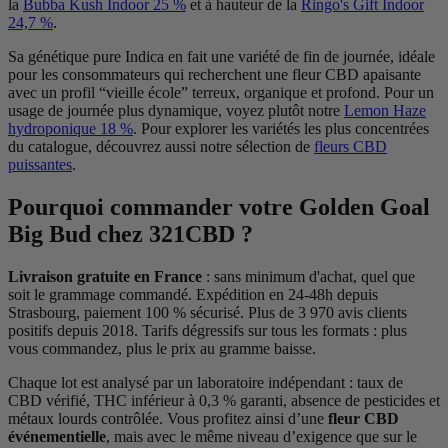
la
Bubba Kush Indoor 25 %
et à hauteur de la
Ringo's Gift Indoor
24,7 %
.
Sa génétique pure Indica en fait une variété de fin de journée, idéale
pour les consommateurs qui recherchent une fleur CBD apaisante
avec un profil “vieille école” terreux, organique et profond. Pour un
usage de journée plus dynamique, voyez plutôt notre
Lemon Haze
hydroponique 18 %
. Pour explorer les variétés les plus concentrées
du catalogue, découvrez aussi notre sélection de
fleurs CBD
puissantes
.
Pourquoi commander votre Golden Goal
Big Bud chez 321CBD ?
Livraison gratuite en France
: sans minimum d'achat, quel que
soit le grammage commandé. Expédition en 24-48h depuis
Strasbourg, paiement 100 % sécurisé. Plus de 3 970 avis clients
positifs depuis 2018. Tarifs dégressifs sur tous les formats : plus
vous commandez, plus le prix au gramme baisse.
Chaque lot est analysé par un laboratoire indépendant : taux de
CBD vérifié, THC inférieur à 0,3 % garanti, absence de pesticides et
métaux lourds contrôlée. Vous profitez ainsi d’une
fleur CBD
événementielle
, mais avec le même niveau d’exigence que sur le