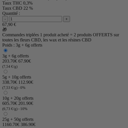
Taux THC
0,3%
Taux CBD
22 %
Quantité :
-
+
67,90 €
🎁
Commandes triplées
1 produit acheté = 2 produits OFFERTS
sur
toutes les fleurs CBD, les wax et les résines CBD
Poids : 3g + 6g offerts
3g + 6g offerts
203.70€
67.90€
(7,54 €/g)
5g + 10g offerts
338.70€
112.90€
(7,53 €/g)
- 0%
10g + 20g offerts
605.70€
201.90€
(6,73 €/g)
- 10%
25g + 50g offerts
1160.70€
386.90€