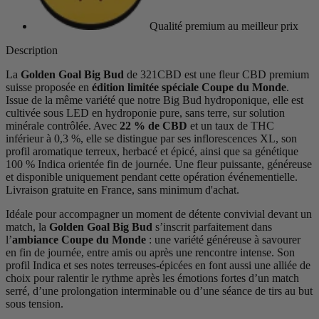
Qualité premium
au meilleur prix
Description
La
Golden Goal Big Bud
de 321CBD est une fleur CBD premium
suisse proposée en
édition limitée spéciale Coupe du Monde
.
Issue de la même variété que notre Big Bud hydroponique, elle est
cultivée sous LED en hydroponie pure, sans terre, sur solution
minérale contrôlée. Avec
22 % de CBD
et un taux de THC
inférieur à 0,3 %, elle se distingue par ses inflorescences XL, son
profil aromatique terreux, herbacé et épicé, ainsi que sa génétique
100 % Indica orientée fin de journée. Une fleur puissante, généreuse
et disponible uniquement pendant cette opération événementielle.
Livraison gratuite en France, sans minimum d'achat.
Idéale pour accompagner un moment de détente convivial devant un
match, la
Golden Goal Big Bud
s’inscrit parfaitement dans
l’
ambiance Coupe du Monde
: une variété généreuse à savourer
en fin de journée, entre amis ou après une rencontre intense. Son
profil Indica et ses notes terreuses-épicées en font aussi une alliée de
choix pour ralentir le rythme après les émotions fortes d’un match
serré, d’une prolongation interminable ou d’une séance de tirs au but
sous tension.