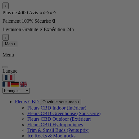
‹
Plus de 4000 Avis ⭐⭐⭐⭐⭐
Paiement 100% Sécurisé 🔒
Livraison Gratuite ⚡ Expédition 24h
›
Menu
Menu
Langue
Fleurs CBD
Ouvrir le sous-menu
Fleurs CBD Indoor (Intérieur)
Fleurs CBD Greenhouse (Sous serre)
Fleurs CBD Outdoor (Extérieur)
Fleurs CBD Hydroponiques
Trim & Small Buds (Petits prix)
Ice Rocks & Moonrocks