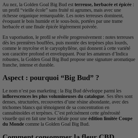
Au nez, la Golden Goal Big Bud est
terreuse, herbacée et épicée
:
un profil “vieille école” sans fruité ni agrumes, mais avec une
richesse organique remarquable. Les notes terreuses dominent,
évoquant le bois humide et le sous-bois, portées par une trame
herbacée et une finale épicée légèrement poivrée.
En vaporisation, le profil se révèle progressivement : notes terreuses
dès les premières bouffées, puis montée des terpènes plus lourds,
comme le myrcène et le caryophyllène, qui donnent à cette variété
son caractère profond et enveloppant. Pour les amateurs d’Indica
robustes, la Golden Goal Big Bud propose une signature aromatique
franche, intense et durable.
Aspect : pourquoi “Big Bud” ?
Le nom n’est pas marketing : la Big Bud développe parmi les
inflorescences les plus volumineuses du catalogue
. Ses têtes sont
denses, structurées, recouvertes d’une résine abondante, avec des
trichomes blancs qui témoignent de sa concentration en
cannabinoïdes et terpènes. C’est précisément cette générosité
visuelle qui en fait une base idéale pour une
édition limitée Coupe
du Monde
comme la Golden Goal Big Bud.
Comment consommer la fleur CBD