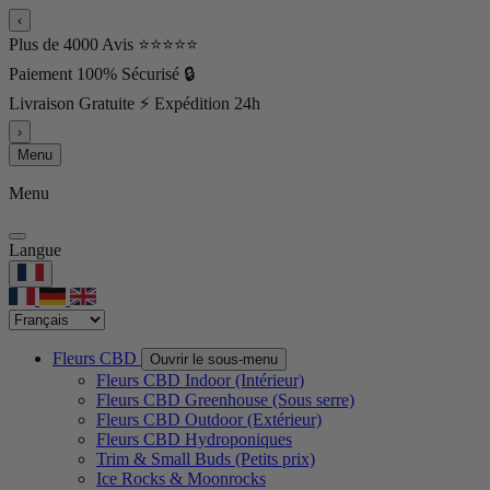
‹
Plus de 4000 Avis ⭐⭐⭐⭐⭐
Paiement 100% Sécurisé 🔒
Livraison Gratuite ⚡ Expédition 24h
›
Menu
Menu
Langue
Fleurs CBD
Ouvrir le sous-menu
Fleurs CBD Indoor (Intérieur)
Fleurs CBD Greenhouse (Sous serre)
Fleurs CBD Outdoor (Extérieur)
Fleurs CBD Hydroponiques
Trim & Small Buds (Petits prix)
Ice Rocks & Moonrocks