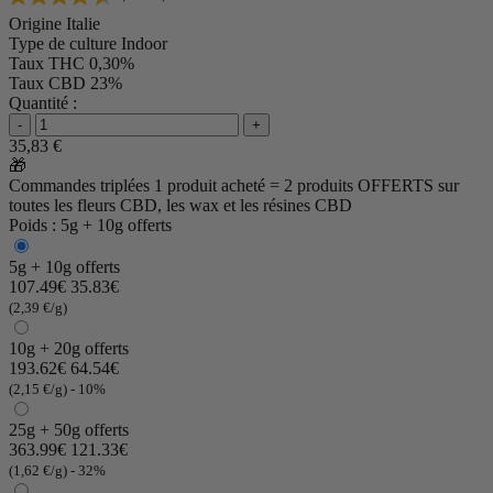
Origine
Italie
Type de culture
Indoor
Taux THC
0,30%
Taux CBD
23%
Quantité :
-
+
35,83 €
🎁
Commandes triplées
1 produit acheté = 2 produits OFFERTS
sur
toutes les fleurs CBD, les wax et les résines CBD
Poids : 5g + 10g offerts
5g + 10g offerts
107.49€
35.83€
(2,39 €/g)
10g + 20g offerts
193.62€
64.54€
(2,15 €/g)
- 10%
25g + 50g offerts
363.99€
121.33€
(1,62 €/g)
- 32%