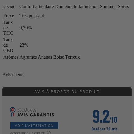
Usage
Confort articulaire Douleurs Inflammation Sommeil Stress
Force
Très puissant
Taux
de
0,30%
THC
Taux
de
23%
CBD
Arômes
Agrumes Ananas Boisé Terreux
Avis clients
AVIS À PROPOS DU PRODUIT
9.2
/10
VOIR L'ATTESTATION
Basé sur 79 avis
Avis soumis à un contrôle