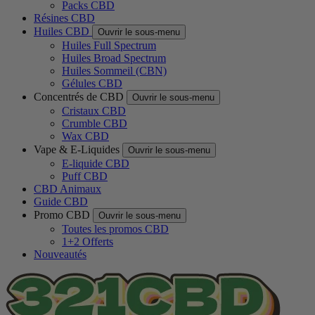
Packs CBD
Résines CBD
Huiles CBD
Ouvrir le sous-menu
Huiles Full Spectrum
Huiles Broad Spectrum
Huiles Sommeil (CBN)
Gélules CBD
Concentrés de CBD
Ouvrir le sous-menu
Cristaux CBD
Crumble CBD
Wax CBD
Vape & E-Liquides
Ouvrir le sous-menu
E-liquide CBD
Puff CBD
CBD Animaux
Guide CBD
Promo CBD
Ouvrir le sous-menu
Toutes les promos CBD
1+2 Offerts
Nouveautés