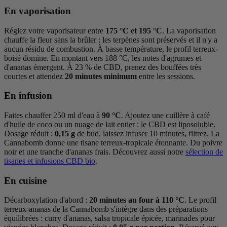
En vaporisation
Réglez votre vaporisateur entre
175 °C et 195 °C
. La vaporisation
chauffe la fleur sans la brûler : les terpènes sont préservés et il n'y a
aucun résidu de combustion. À basse température, le profil terreux-
boisé domine. En montant vers 188 °C, les notes d'agrumes et
d'ananas émergent. À 23 % de CBD, prenez des bouffées très
courtes et attendez
20 minutes minimum
entre les sessions.
En infusion
Faites chauffer 250 ml d'eau à
90 °C
. Ajoutez une cuillère à café
d'huile de coco ou un nuage de lait entier : le CBD est liposoluble.
Dosage réduit :
0,15 g
de bud, laissez infuser 10 minutes, filtrez. La
Cannabomb donne une tisane terreux-tropicale étonnante. Du poivre
noir et une tranche d'ananas frais. Découvrez aussi notre
sélection de
tisanes et infusions CBD bio
.
En cuisine
Décarboxylation d'abord :
20 minutes au four à 110 °C
. Le profil
terreux-ananas de la Cannabomb s'intègre dans des préparations
équilibrées : curry d'ananas, salsa tropicale épicée, marinades pour