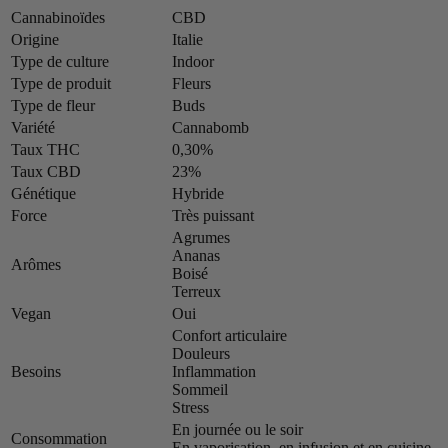
Cannabinoïdes
CBD
Origine
Italie
Type de culture
Indoor
Type de produit
Fleurs
Type de fleur
Buds
Variété
Cannabomb
Taux THC
0,30%
Taux CBD
23%
Génétique
Hybride
Force
Très puissant
Agrumes
Ananas
Arômes
Boisé
Terreux
Vegan
Oui
Confort articulaire
Douleurs
Besoins
Inflammation
Sommeil
Stress
En journée ou le soir
Consommation
En vaporisation, en infusion et en cuisine