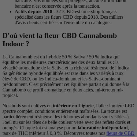
bancaire. Vos données sont protégées, aucune information
bancaire n'est conservée après la transaction.
Actifs depuis 2018
: 321CBD est un e-shop français
spécialisé dans les fleurs CBD depuis 2018. Des milliers
d'avis clients certifiés sur l'ensemble du catalogue.
D'où vient la fleur CBD Cannabomb
Indoor ?
La Cannabomb est un hybride 50 % Sativa / 50 % Indica qui
équilibre les meilleures caractéristiques des deux familles : la
vivacité aromatique de la Sativa et la richesse résineuse de l'Indica.
Sa génétique hybride équilibrée est rare dans les variétés à taux
élevé de CBD, où les Indica-dominant et les Sativa-dominant
prédominent. C'est précisément cet équilibre parfait qui donne à la
Cannabomb ce profil aromatique en deux actes, mi-terreux mi-
tropical.
Nos buds sont cultivés en
intérieur en Ligurie
, Italie : lumière LED
spectre complet, conditions entièrement maîtrisées. La texture est
particulièrement résineuse, les trichomes abondants sont visibles à
l'oeil nu sur les têtes de belle couleur verte avec des reflets dorés et
orangés. Chaque lot est analysé par un
laboratoire indépendant
,
taux de THC inférieur à 0,3 %. Découvrez toutes nos
fleurs de CBD