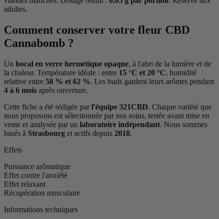
viandes blanches. Dosage réduit :
0,05 g par portion
. Réservé aux
adultes.
Comment conserver votre fleur CBD
Cannabomb ?
Un
bocal en verre hermétique opaque
, à l'abri de la lumière et de
la chaleur. Température idéale : entre
15 °C et 20 °C
, humidité
relative entre
58 % et 62 %
. Les buds gardent leurs arômes pendant
4 à 6 mois
après ouverture.
Cette fiche a été rédigée par
l'équipe 321CBD
. Chaque variété que
nous proposons est sélectionnée par nos soins, testée avant mise en
vente et analysée par un
laboratoire indépendant
. Nous sommes
basés à
Strasbourg
et actifs depuis
2018
.
Effets
Puissance arômatique
Effet contre l'anxiété
Effet relaxant
Récupération musculaire
Informations techniques