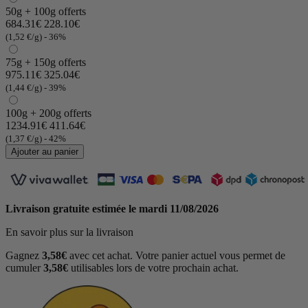
50g + 100g offerts
684.31€
228.10€
(1,52 €/g)
- 36%
75g + 150g offerts
975.11€
325.04€
(1,44 €/g)
- 39%
100g + 200g offerts
(79 avis)
1234.91€
411.64€
(1,37 €/g)
- 42%
Ajouter au panier
Livraison gratuite estimée le
mardi 11/08/2026
En savoir plus sur la livraison
Gagnez
3,58€
avec cet achat. Votre panier actuel vous permet de
cumuler
3,58€
utilisables lors de votre prochain achat.