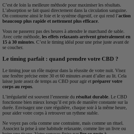
C’est de loin la meilleure méthode pour maximiser les résultats.
L’absorption se fait quasi directement dans la circulation sanguine.
On contourne ainsi le foie et le système digestif, ce qui rend l’
action
beaucoup plus rapide et nettement plus efficace
.
Vous ne passerez pas des heures à attendre le marchand de sable.
Avec cette méthode,
les effets relaxants arrivent généralement en
15 à 30 minutes
. C’est le timing idéal pour une prise juste avant de
se coucher.
Le timing parfait : quand prendre votre CBD ?
Le timing joue un rôle majeur dans la réussite de votre nuit. Visez
une fenêtre précise entre 30 et 60 minutes avant d’aller au lit. Cela
laisse juste assez de temps au CBD pour agir et
préparer votre
corps au repos
.
L’irrégularité est souvent l’ennemie du
résultat durable
. Le CBD
fonctionne bien mieux lorsqu’il est pris de manière constante sur la
durée. Envisagez une cure régulière, chaque soir à la même heure,
pour aider votre corps à retrouver un rythme stable.
Ne voyez pas cela comme une contrainte, mais comme un rituel.
Associez la prise à une habitude relaxante, comme lire un livre ou
boire une tisane. Votre cerveau finira par
lier ce geste à