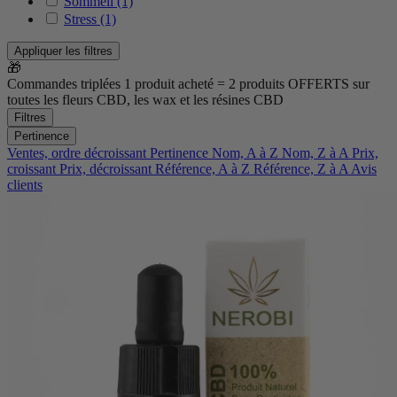
Sommeil
(1)
Stress
(1)
Appliquer les filtres
🎁
Commandes triplées
1 produit acheté = 2 produits OFFERTS
sur
toutes les fleurs CBD, les wax et les résines CBD
Filtres
Pertinence
Ventes, ordre décroissant
Pertinence
Nom, A à Z
Nom, Z à A
Prix,
croissant
Prix, décroissant
Référence, A à Z
Référence, Z à A
Avis
clients