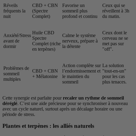
Réveils
CBD + CBN
Favorise un
Ceux qui se
fréquents la
(Spectre
sommeil plus
réveillent à 3h
nuit
Complet)
profond et continu
du matin.
Huile CBD
Ceux dont le
Anxiété/Stress
Calme le système
Spectre
cerveau ne se
avant de
nerveux, prépare à
Complet (riche
met pas sur
dormir
la détente
en terpènes)
"off".
Action complète sur
La solution
Problèmes de
CBD + CBN
l’endormissement et
"tout-en-un"
sommeil
+ Mélatonine
le maintien du
pour les cas
multiples
sommeil
plus tenaces.
Cette synergie est parfaite pour
recaler un rythme de sommeil
déréglé
. C’est une aide précieuse pour se synchroniser à nouveau
avec un cycle naturel, surtout après un décalage horaire ou une
période de stress.
Plantes et terpènes : les alliés naturels