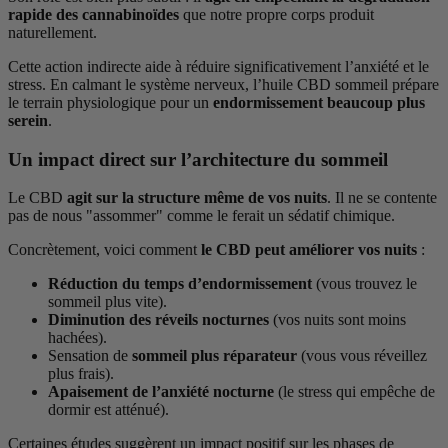
rapide des cannabinoïdes
que notre propre corps produit
naturellement.
Cette action indirecte aide à réduire significativement l’anxiété et le
stress. En calmant le système nerveux, l’huile CBD sommeil prépare
le terrain physiologique pour un
endormissement beaucoup plus
serein
.
Un impact direct sur l’architecture du sommeil
Le CBD
agit sur la structure même de vos nuits
. Il ne se contente
pas de nous "assommer" comme le ferait un sédatif chimique.
Concrètement, voici comment
le CBD peut améliorer vos nuits
:
Réduction du temps d’endormissement
(vous trouvez le
sommeil plus vite).
Diminution des réveils nocturnes
(vos nuits sont moins
hachées).
Sensation de
sommeil plus réparateur
(vous vous réveillez
plus frais).
Apaisement de l’anxiété nocturne
(le stress qui empêche de
dormir est atténué).
Certaines études suggèrent un impact positif sur les phases de