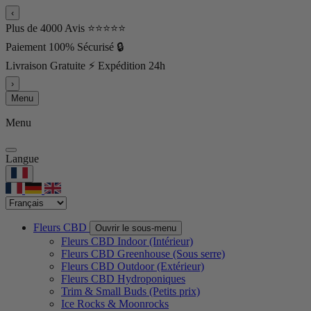
‹
Plus de 4000 Avis ⭐⭐⭐⭐⭐
Paiement 100% Sécurisé 🔒
Livraison Gratuite ⚡ Expédition 24h
›
Menu
Menu
Langue
Fleurs CBD
Ouvrir le sous-menu
Fleurs CBD Indoor (Intérieur)
Fleurs CBD Greenhouse (Sous serre)
Fleurs CBD Outdoor (Extérieur)
Fleurs CBD Hydroponiques
Trim & Small Buds (Petits prix)
Ice Rocks & Moonrocks