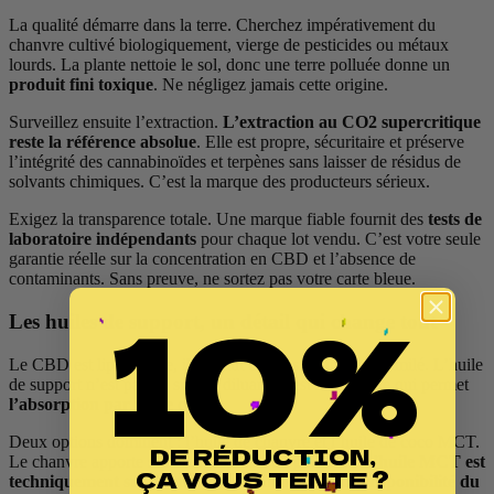
La qualité démarre dans la terre. Cherchez impérativement du
chanvre cultivé biologiquement, vierge de pesticides ou métaux
lourds. La plante nettoie le sol, donc une terre polluée donne un
produit fini toxique
. Ne négligez jamais cette origine.
Surveillez ensuite l’extraction.
L’extraction au CO2 supercritique
reste la référence absolue
. Elle est propre, sécuritaire et préserve
l’intégrité des cannabinoïdes et terpènes sans laisser de résidus de
solvants chimiques. C’est la marque des producteurs sérieux.
Exigez la transparence totale. Une marque fiable fournit des
tests de
laboratoire indépendants
pour chaque lot vendu. C’est votre seule
garantie réelle sur la concentration en CBD et l’absence de
contaminants. Sans preuve, ne sortez pas votre carte bleue.
10%
Les huiles de support, un détail qui change tout
Le CBD est liposoluble, il lui faut du gras pour être assimilé. L’huile
de support n’est pas un simple diluant, c’est le véhicule qui permet
l’absorption par votre corps
.
Deux options dominent : l’huile de chanvre et l’huile de coco MCT.
DE RÉDUCTION,
Le chanvre apporte ses omégas, mais un goût fort.
L’huile MCT est
ÇA VOUS TENTE ?
techniquement supérieure pour améliorer la biodisponibilité du