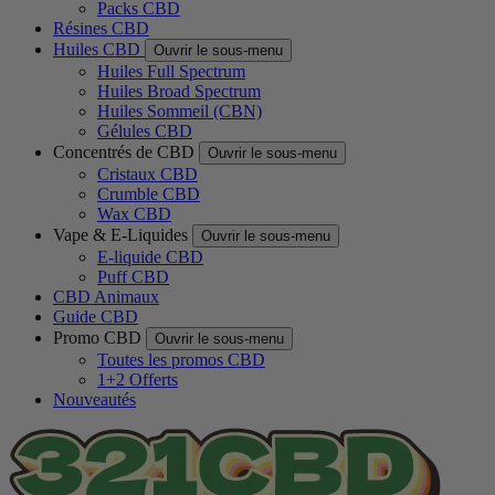
Packs CBD
Résines CBD
Huiles CBD
Ouvrir le sous-menu
Huiles Full Spectrum
Huiles Broad Spectrum
Huiles Sommeil (CBN)
Gélules CBD
Concentrés de CBD
Ouvrir le sous-menu
Cristaux CBD
Crumble CBD
Wax CBD
Vape & E-Liquides
Ouvrir le sous-menu
E-liquide CBD
Puff CBD
CBD Animaux
Guide CBD
Promo CBD
Ouvrir le sous-menu
Toutes les promos CBD
1+2 Offerts
Nouveautés