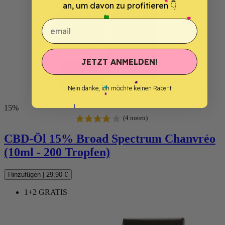
an, um davon zu profitieren 👇
email
JETZT ANMELDEN!
Nein danke, ich möchte keinen Rabatt
15%
CBD-Öl 15% Broad Spectrum Chanvréo
(10ml - 200 Tropfen)
Hinzufügen
|
29,90 €
1+2 GRATIS