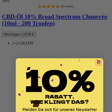
10%
CBD-Öl 10% Broad Spectrum Chanvréo
(10ml - 200 Tropfen)
Hinzufügen
|
19,90 €
1+2 GRATIS
(10 noten)
10%
RABATT,
WIE KLINGT DAS?
Melden Sie sich für unseren Newsletter