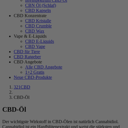
Breitspektrum CBD Öl
CBN Öl (Schlaf)
CBD Kapseln
CBD Konzentrate
CBD Kristalle
CBD Crumble
CBD Wax
Vape & E-Liquids
CBD E-Liquids
CBD Vape
CBD für Tiere
CBD Ratgeber
CBD Angebote
Alle CBD Angebote
1+2 Gratis
Neue CBD-Produkte
321CBD
CBD-Öl
CBD-Öl
Der wichtigste Wirkstoff in CBD-Ölen ist natürlich Cannabidiol.
Cannabidiol ist ein Hanfblütenextrakt und
weist
die stärksten und