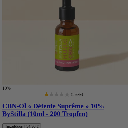
(8 noten)
10%
CBN-Öl « Détente Suprême » 10%
ByStilla (10ml - 200 Tropfen)
Hinzufügen
|
34,90 €