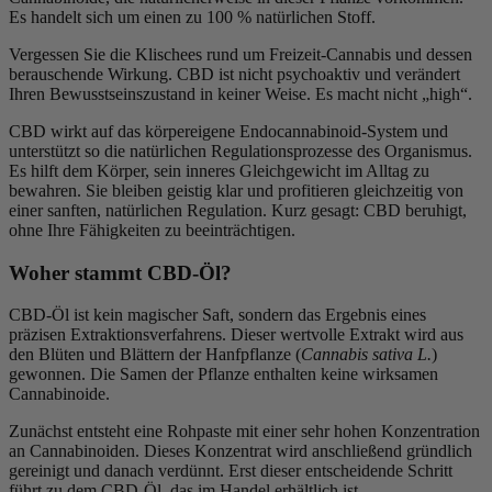
Es handelt sich um einen zu 100 % natürlichen Stoff.
Vergessen Sie die Klischees rund um Freizeit-Cannabis und dessen
berauschende Wirkung. CBD ist nicht psychoaktiv und verändert
Ihren Bewusstseinszustand in keiner Weise. Es macht nicht „high“.
(1 note)
CBD wirkt auf das körpereigene Endocannabinoid-System und
unterstützt so die natürlichen Regulationsprozesse des Organismus.
Es hilft dem Körper, sein inneres Gleichgewicht im Alltag zu
bewahren. Sie bleiben geistig klar und profitieren gleichzeitig von
einer sanften, natürlichen Regulation. Kurz gesagt: CBD beruhigt,
ohne Ihre Fähigkeiten zu beeinträchtigen.
Woher stammt CBD-Öl?
CBD-Öl ist kein magischer Saft, sondern das Ergebnis eines
präzisen Extraktionsverfahrens. Dieser wertvolle Extrakt wird aus
den Blüten und Blättern der Hanfpflanze (
Cannabis sativa L.
)
gewonnen. Die Samen der Pflanze enthalten keine wirksamen
Cannabinoide.
Zunächst entsteht eine Rohpaste mit einer sehr hohen Konzentration
an Cannabinoiden. Dieses Konzentrat wird anschließend gründlich
gereinigt und danach verdünnt. Erst dieser entscheidende Schritt
führt zu dem CBD-Öl, das im Handel erhältlich ist.