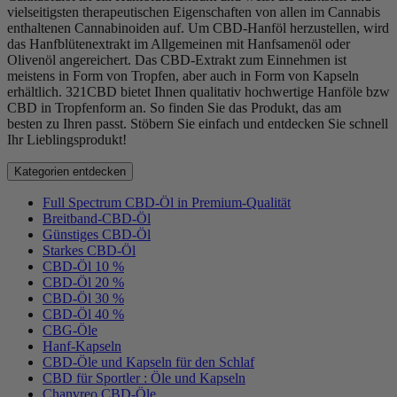
vielseitigsten therapeutischen Eigenschaften von allen im Cannabis
enthaltenen Cannabinoiden auf.
Um CBD-Hanföl herzustellen, wird
das
Hanfblütenextrakt
im Allgemeinen
mit Hanfsamenöl oder
Olivenöl angereichert.
Das CBD-Extrakt zum Einnehmen ist
m
eistens in Form von Tropfen, aber auch in Form von Kapseln
erhältlich. 321CBD bietet Ihnen
qualitativ hochwertige
Hanföle bzw
CBD in Tropfenform an.
So finden Sie das Produkt, das am
besten
zu Ihren passt.
Stöbern
Sie
einfach
und entdecken Sie schnell
Ihr Lieblingsprodukt
!
Kategorien entdecken
Full Spectrum CBD-Öl in Premium-Qualität
Breitband-CBD-Öl
Günstiges CBD-Öl
Starkes CBD-Öl
CBD-Öl 10 %
CBD-Öl 20 %
CBD-Öl 30 %
CBD-Öl 40 %
CBG-Öle
Hanf-Kapseln
CBD-Öle und Kapseln für den Schlaf
CBD für Sportler : Öle und Kapseln
Chanvreo CBD-Öle