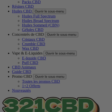
Packs CBD
Résines CBD
Huiles CBD
Ouvrir le sous-menu
Huiles Full Spectrum
Huiles Broad Spectrum
Huiles Sommeil (CBN)
Gélules CBD
Concentrés de CBD
Ouvrir le sous-menu
Cristaux CBD
Crumble CBD
Wax CBD
Vape & E-Liquides
Ouvrir le sous-menu
E-liquide CBD
Puff CBD
CBD Animaux
Guide CBD
Promo CBD
Ouvrir le sous-menu
Toutes les promos CBD
1+2 Offerts
Nouveautés