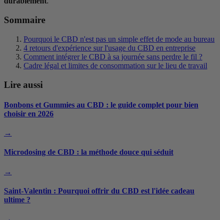
durablement
.
Sommaire
Pourquoi le CBD n'est pas un simple effet de mode au bureau
4 retours d'expérience sur l'usage du CBD en entreprise
Comment intégrer le CBD à sa journée sans perdre le fil ?
Cadre légal et limites de consommation sur le lieu de travail
Lire aussi
Bonbons et Gummies au CBD : le guide complet pour bien
choisir en 2026
→
Microdosing de CBD : la méthode douce qui séduit
→
Saint-Valentin : Pourquoi offrir du CBD est l'idée cadeau
ultime ?
→