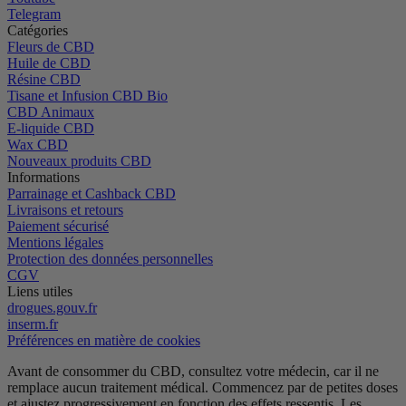
Telegram
Catégories
Fleurs de CBD
Huile de CBD
Résine CBD
Tisane et Infusion CBD Bio
CBD Animaux
E-liquide CBD
Wax CBD
Nouveaux produits CBD
Informations
Parrainage et Cashback CBD
Livraisons et retours
Paiement sécurisé
Mentions légales
Protection des données personnelles
CGV
Liens utiles
drogues.gouv.fr
inserm.fr
Préférences en matière de cookies
Avant de consommer du CBD, consultez votre médecin, car il ne
remplace aucun traitement médical.
Commencez par de petites doses
et ajustez progressivement en fonction des effets ressentis.
Les