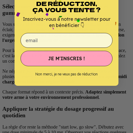
DE RÉDUCTION,
Sélectionner le format adapté entre huiles et
ÇA VOUS TENTE ?
gummies
Inscrivez-vous à notre newsletter pour
Vous sentez la pression monter ? Le spray sublingual agit en un
en bénéficier 👇
éclair, souvent en moins de vingt minutes. Les gélules, à l'inverse,
exigent plus de patience à cause de la digestion.
Choisissez selon
email
l'urgence de votre besoin de calme
.
Pour la discrétion,
les bonbons restent imbattables
. En open space,
c'est la solution idéale : personne ne soupçonnera que vous avalez
JE M'INSCRIS !
un complément apaisant plutôt qu'une simple friandise.
Ne négligez pas les infusions. Elles diffusent leurs effets sur
Non merci, je ne veux pas de réduction
plusieurs heures, ce qui est
parfait pour traverser un après-midi
chargé sans baisse de régime brutale
.
Chaque format répond à un contexte précis.
Adaptez simplement
votre arme à votre environnement professionnel
.
Appliquer la stratégie du dosage progressif au
quotidien
La règle d'or reste la méthode "start low, go slow". Débutez avec
une dose minimale de 5 à 10 mg. Observez vos réactions quelques