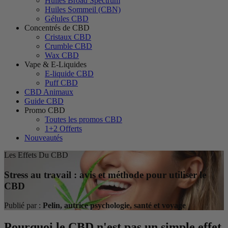
Huiles Broad Spectrum
Huiles Sommeil (CBN)
Gélules CBD
Concentrés de CBD
Cristaux CBD
Crumble CBD
Wax CBD
Vape & E-Liquides
E-liquide CBD
Puff CBD
CBD Animaux
Guide CBD
Promo CBD
Toutes les promos CBD
1+2 Offerts
Nouveautés
Les Effets Du CBD
Stress au travail : avis et méthode pour utiliser le
CBD
Publié par :
Pelin, autrice psychologie, santé et voyage
Pourquoi le CBD n'est pas un simple effet