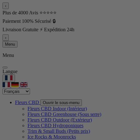
‹
Plus de 4000 Avis ⭐⭐⭐⭐⭐
Paiement 100% Sécurisé 🔒
Livraison Gratuite ⚡ Expédition 24h
›
Menu
Menu
Langue
Fleurs CBD
Ouvrir le sous-menu
Fleurs CBD Indoor (Intérieur)
Fleurs CBD Greenhouse (Sous serre)
Fleurs CBD Outdoor (Extérieur)
Fleurs CBD Hydroponiques
Trim & Small Buds (Petits prix)
Ice Rocks & Moonrocks