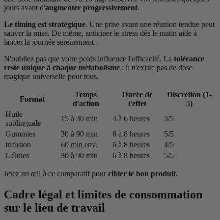
jours avant d'
augmenter progressivement
.
Le timing est stratégique
. Une prise avant une réunion tendue peut
sauver la mise. De même, anticiper le stress dès le matin aide à
lancer la journée sereinement.
N'oubliez pas que votre poids influence l'efficacité. La
tolérance
reste unique à chaque métabolisme
; il n'existe pas de dose
magique universelle pour tous.
Temps
Durée de
Discrétion (1-
Format
d'action
l'effet
5)
Huile
15 à 30 min
4 à 6 heures
3/5
sublinguale
Gummies
30 à 90 min
6 à 8 heures
5/5
Infusion
60 min env.
6 à 8 heures
4/5
Gélules
30 à 90 min
6 à 8 heures
5/5
Jetez un œil à ce comparatif pour
cibler le bon produit
.
Cadre légal et limites de consommation
sur le lieu de travail