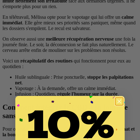
limite nettement son irritabilité
face aux demandes urgentes. Il ne
s'emporte plus pour un rien.
En télétravail, Mélissa opte pour le vapotage qui lui offre un
calme
immédiat
. Elle gère mieux ses priorités sans paniquer, même quand
les dossiers s'empilent. Le recul est salvateur.
On observe aussi une
meilleure récupération nerveuse
une fois la
journée finie. Le soir, la déconnexion se fait plus naturellement. Le
cerveau arrête enfin de mouliner sur les problèmes non résolus.
Voici un
récapitulatif des routines
qui fonctionnent pour eux au
quotidien :
Huile sublinguale : Prise ponctuelle,
stoppe les palpitations
net
.
Vapotage : À la demande, offre un calme immédiat.
Infusion : Quotidien,
régule l'humeur sur la durée
.
10%
Comment intégrer le CBD à sa journée
sans perdre le fil ?
Pour obtenir de tels résultats, il faut savoir
choisir le bon format et
la bonne méthode de prise
.