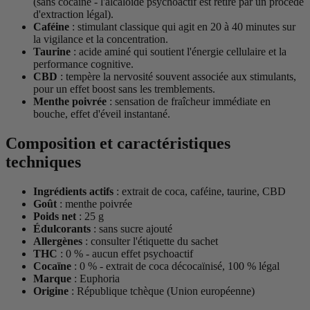
(sans cocaïne - l'alcaloïde psychoactif est retiré par un procédé
d'extraction légal).
Caféine
: stimulant classique qui agit en 20 à 40 minutes sur
la vigilance et la concentration.
Taurine
: acide aminé qui soutient l'énergie cellulaire et la
performance cognitive.
CBD
: tempère la nervosité souvent associée aux stimulants,
pour un effet boost sans les tremblements.
Menthe poivrée
: sensation de fraîcheur immédiate en
bouche, effet d'éveil instantané.
Composition et caractéristiques
techniques
Ingrédients actifs
: extrait de coca, caféine, taurine, CBD
Goût
: menthe poivrée
Poids net
: 25 g
Édulcorants
: sans sucre ajouté
Allergènes
: consulter l'étiquette du sachet
THC
: 0 % - aucun effet psychoactif
Cocaïne
: 0 % - extrait de coca décocaïnisé, 100 % légal
Marque
: Euphoria
Origine
: République tchèque (Union européenne)