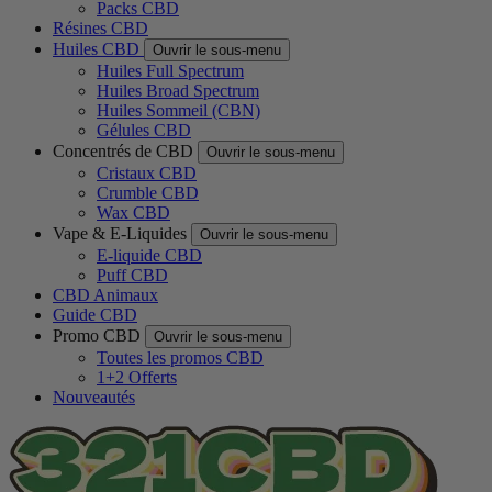
Packs CBD
Résines CBD
Huiles CBD
Ouvrir le sous-menu
Huiles Full Spectrum
Huiles Broad Spectrum
Huiles Sommeil (CBN)
Gélules CBD
Concentrés de CBD
Ouvrir le sous-menu
Cristaux CBD
Crumble CBD
Wax CBD
Vape & E-Liquides
Ouvrir le sous-menu
E-liquide CBD
Puff CBD
CBD Animaux
Guide CBD
Promo CBD
Ouvrir le sous-menu
Toutes les promos CBD
1+2 Offerts
Nouveautés