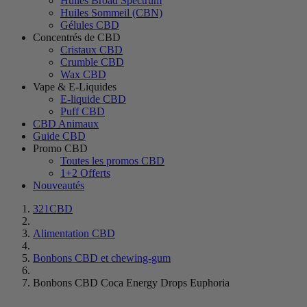
Huiles Broad Spectrum
Huiles Sommeil (CBN)
Gélules CBD
Concentrés de CBD
Cristaux CBD
Crumble CBD
Wax CBD
Vape & E-Liquides
E-liquide CBD
Puff CBD
CBD Animaux
Guide CBD
Promo CBD
Toutes les promos CBD
1+2 Offerts
Nouveautés
321CBD
Alimentation CBD
Bonbons CBD et chewing-gum
Bonbons CBD Coca Energy Drops Euphoria