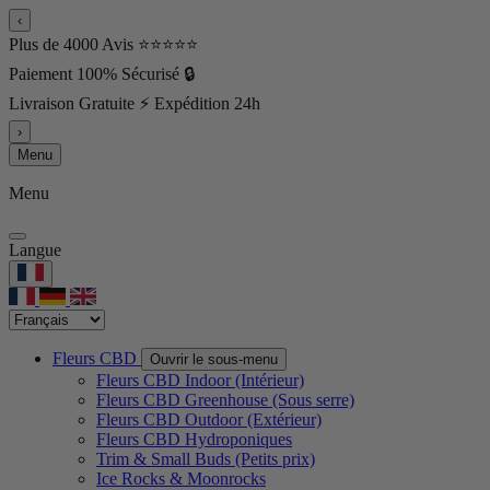
‹
Plus de 4000 Avis ⭐⭐⭐⭐⭐
Paiement 100% Sécurisé 🔒
Livraison Gratuite ⚡ Expédition 24h
›
Menu
Menu
Langue
Fleurs CBD
Ouvrir le sous-menu
Fleurs CBD Indoor (Intérieur)
Fleurs CBD Greenhouse (Sous serre)
Fleurs CBD Outdoor (Extérieur)
Fleurs CBD Hydroponiques
Trim & Small Buds (Petits prix)
Ice Rocks & Moonrocks