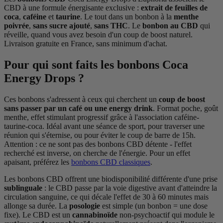
CBD à une formule énergisante exclusive :
extrait de feuilles de
coca
,
caféine
et
taurine
. Le tout dans un bonbon à la
menthe
poivrée
,
sans sucre ajouté
,
sans THC
. Le
bonbon au CBD
qui
réveille, quand vous avez besoin d'un coup de boost naturel.
Livraison gratuite en France, sans minimum d'achat.
Pour qui sont faits les bonbons Coca
Energy Drops ?
Ces bonbons s'adressent à ceux qui cherchent un
coup de boost
sans passer par un café ou une energy drink
. Format poche, goût
menthe, effet stimulant progressif grâce à l'association caféine-
taurine-coca. Idéal avant une séance de sport, pour traverser une
réunion qui s'éternise, ou pour éviter le coup de barre de 15h.
Attention : ce ne sont pas des bonbons CBD détente - l'effet
recherché est inverse, on cherche de l'énergie. Pour un effet
apaisant, préférez les
bonbons CBD classiques
.
Les bonbons CBD offrent une biodisponibilité différente d'une prise
sublinguale
: le CBD passe par la voie digestive avant d'atteindre la
circulation sanguine, ce qui décale l'effet de 30 à 60 minutes mais
allonge sa durée. La
posologie
est simple (un bonbon = une dose
fixe). Le CBD est un
cannabinoïde
non-psychoactif qui module le