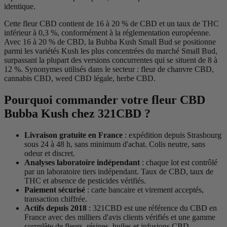
identique.
Cette fleur CBD contient de 16 à 20 % de CBD et un taux de THC
inférieur à 0,3 %, conformément à la réglementation européenne.
Avec 16 à 20 % de CBD, la Bubba Kush Small Bud se positionne
parmi les variétés Kush les plus concentrées du marché Small Bud,
surpassant la plupart des versions concurrentes qui se situent de 8 à
12 %. Synonymes utilisés dans le secteur : fleur de chanvre CBD,
cannabis CBD, weed CBD légale, herbe CBD.
Pourquoi commander votre fleur CBD
Bubba Kush chez 321CBD ?
Livraison gratuite en France
: expédition depuis Strasbourg
sous 24 à 48 h, sans minimum d'achat. Colis neutre, sans
odeur et discret.
Analyses laboratoire indépendant
: chaque lot est contrôlé
par un laboratoire tiers indépendant. Taux de CBD, taux de
THC et absence de pesticides vérifiés.
Paiement sécurisé
: carte bancaire et virement acceptés,
transaction chiffrée.
Actifs depuis 2018
: 321CBD est une référence du CBD en
France avec des milliers d'avis clients vérifiés et une gamme
complète de fleurs, résines, huiles et infusions CBD.