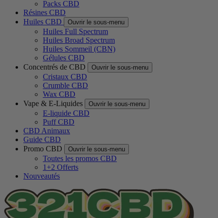
Packs CBD
Résines CBD
Huiles CBD
Ouvrir le sous-menu
Huiles Full Spectrum
Huiles Broad Spectrum
Huiles Sommeil (CBN)
Gélules CBD
Concentrés de CBD
Ouvrir le sous-menu
Cristaux CBD
Crumble CBD
Wax CBD
Vape & E-Liquides
Ouvrir le sous-menu
E-liquide CBD
Puff CBD
CBD Animaux
Guide CBD
Promo CBD
Ouvrir le sous-menu
Toutes les promos CBD
1+2 Offerts
Nouveautés