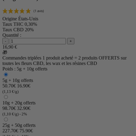
Origine
États-Unis
Taux THC
0,30%
Taux CBD
20%
Quantité :
-
+
16,90 €
🎁
Commandes triplées
1 produit acheté = 2 produits OFFERTS
sur
toutes les fleurs CBD, les wax et les résines CBD
Poids : 5g + 10g offerts
5g + 10g offerts
50.70€
16.90€
(1,13 €/g)
10g + 20g offerts
98.70€
32.90€
(1,10 €/g)
- 2%
25g + 50g offerts
227.70€
75.90€