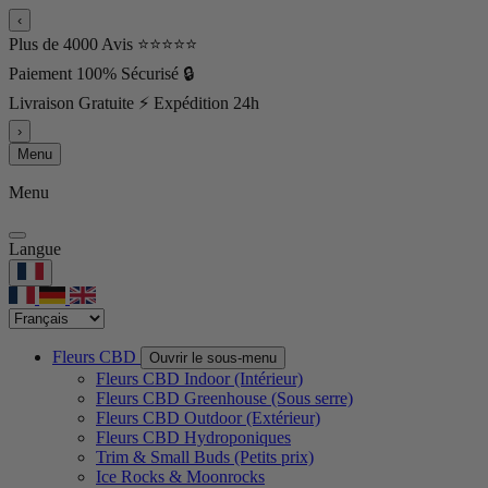
‹
Plus de 4000 Avis ⭐⭐⭐⭐⭐
Paiement 100% Sécurisé 🔒
Livraison Gratuite ⚡ Expédition 24h
›
Menu
Menu
Langue
Fleurs CBD
Ouvrir le sous-menu
Fleurs CBD Indoor (Intérieur)
Fleurs CBD Greenhouse (Sous serre)
Fleurs CBD Outdoor (Extérieur)
Fleurs CBD Hydroponiques
Trim & Small Buds (Petits prix)
Ice Rocks & Moonrocks