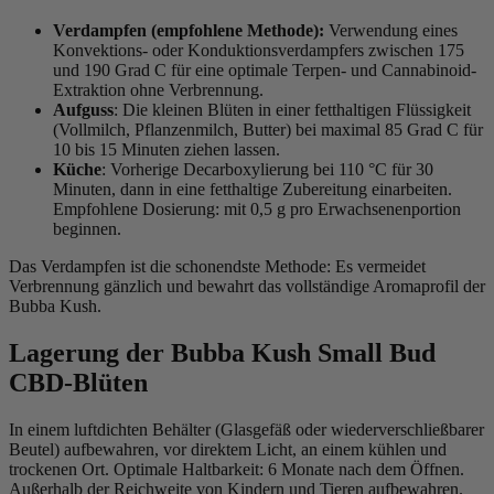
Verdampfen (empfohlene Methode):
Verwendung eines
Konvektions- oder Konduktionsverdampfers zwischen 175
und 190 Grad C für eine optimale Terpen- und Cannabinoid-
Extraktion ohne Verbrennung.
Aufguss
: Die kleinen Blüten in einer fetthaltigen Flüssigkeit
(Vollmilch, Pflanzenmilch, Butter) bei maximal 85 Grad C für
10 bis 15 Minuten ziehen lassen.
Küche
: Vorherige Decarboxylierung bei 110 °C für 30
Minuten, dann in eine fetthaltige Zubereitung einarbeiten.
Empfohlene Dosierung: mit 0,5 g pro Erwachsenenportion
beginnen.
Das Verdampfen ist die schonendste Methode: Es vermeidet
Verbrennung gänzlich und bewahrt das vollständige Aromaprofil der
Bubba Kush.
Lagerung der Bubba Kush Small Bud
CBD-Blüten
In einem luftdichten Behälter (Glasgefäß oder wiederverschließbarer
Beutel) aufbewahren, vor direktem Licht, an einem kühlen und
trockenen Ort. Optimale Haltbarkeit: 6 Monate nach dem Öffnen.
Außerhalb der Reichweite von Kindern und Tieren aufbewahren.