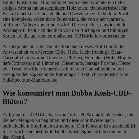
Bubba Kush Small Bud entfaltet beim ersten Kontakt ein tiefes,
erdiges Aroma mit ausgeprägten Holznoten, charakteristisch für
Kush-Genetiken. Eine anhaltende Dieselnote verleiht dem Profil
eine komplexe, erkennbare Dimension, die von einer warmen,
pfeffrigen Würze abgerundet wird. Dieses dichte, einwickelnde
Aromaprofil hebt sich deutlich von den fruchtigen und blumigen
Sorten ab, die auf dem europäischen CBD-Markt vorherrschen.
Aus terpentechnischer Sicht erklärt sich dieses Profil durch die
Anwesenheit von Myrcen (Erde, Holz, leicht fruchtig), Beta-
Caryophyllen (warme Gewürze, Pfeffer), Humulen (Holz, Hopfen,
tiefe Erdnoten) und Limonen (Dieselnote, harzige Frische). Diese
vier Terpene wirken synergistisch mit den Cannabinoiden und
erzeugen den sogenannten Entourage-Effekt, charakteristisch für
Full-Spectrum-Hanfextrakte.
Wie konsumiert man Bubba Kush-CBD-
Blüten?
Aufgrund des CBD-Gehalts von 16 bis 20 % empfiehlt es sich, mit
kleinen Mengen zu beginnen und diese schrittweise nach
individuellem Empfinden zu steigern. Der Konsum ist ausschließlich
für Erwachsene bestimmt. Bubba Kush eignet sich besonders für
den Abend.