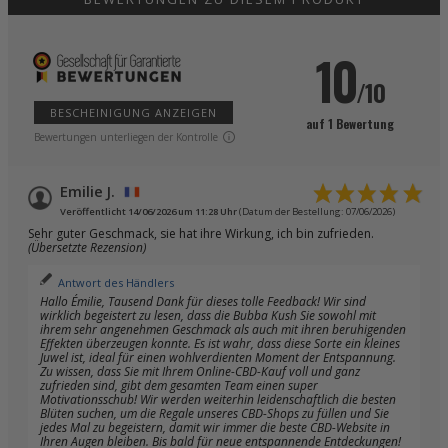
10
/10
BESCHEINIGUNG ANZEIGEN
auf 1 Bewertung
Bewertungen unterliegen der Kontrolle
Emilie J.
Veröffentlicht 14/06/2026 um 11:28 Uhr
(Datum der Bestellung: 07/06/2026)
Sehr guter Geschmack, sie hat ihre Wirkung, ich bin zufrieden.
(Übersetzte Rezension)
Antwort des Händlers
Hallo Émilie, Tausend Dank für dieses tolle Feedback! Wir sind
wirklich begeistert zu lesen, dass die Bubba Kush Sie sowohl mit
ihrem sehr angenehmen Geschmack als auch mit ihren beruhigenden
Effekten überzeugen konnte. Es ist wahr, dass diese Sorte ein kleines
Juwel ist, ideal für einen wohlverdienten Moment der Entspannung.
Zu wissen, dass Sie mit Ihrem Online-CBD-Kauf voll und ganz
zufrieden sind, gibt dem gesamten Team einen super
Motivationsschub! Wir werden weiterhin leidenschaftlich die besten
Blüten suchen, um die Regale unseres CBD-Shops zu füllen und Sie
jedes Mal zu begeistern, damit wir immer die beste CBD-Website in
Ihren Augen bleiben. Bis bald für neue entspannende Entdeckungen!