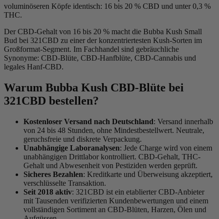
voluminöseren Köpfe identisch: 16 bis 20 % CBD und unter 0,3 %
THC.
Der CBD-Gehalt von 16 bis 20 % macht die Bubba Kush Small
Bud bei 321CBD zu einer der konzentriertesten Kush-Sorten im
Großformat-Segment. Im Fachhandel sind gebräuchliche
Synonyme: CBD-Blüte, CBD-Hanfblüte, CBD-Cannabis und
legales Hanf-CBD.
Warum Bubba Kush CBD-Blüte bei
321CBD bestellen?
Kostenloser Versand nach Deutschland
: Versand innerhalb
von 24 bis 48 Stunden, ohne Mindestbestellwert. Neutrale,
geruchsfreie und diskrete Verpackung.
Unabhängige Laboranalysen
: Jede Charge wird von einem
unabhängigen Drittlabor kontrolliert. CBD-Gehalt, THC-
Gehalt und Abwesenheit von Pestiziden werden geprüft.
Sicheres Bezahlen
: Kreditkarte und Überweisung akzeptiert,
verschlüsselte Transaktion.
Seit 2018 aktiv
: 321CBD ist ein etablierter CBD-Anbieter
mit Tausenden verifizierten Kundenbewertungen und einem
vollständigen Sortiment an CBD-Blüten, Harzen, Ölen und
Aufgüssen.