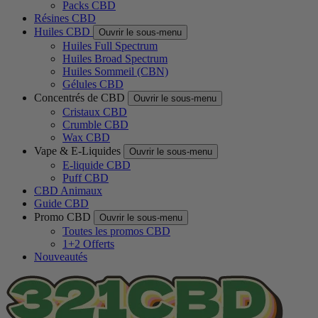
Packs CBD
Résines CBD
Huiles CBD
Ouvrir le sous-menu
Huiles Full Spectrum
Huiles Broad Spectrum
Huiles Sommeil (CBN)
Gélules CBD
Concentrés de CBD
Ouvrir le sous-menu
Cristaux CBD
Crumble CBD
Wax CBD
Vape & E-Liquides
Ouvrir le sous-menu
E-liquide CBD
Puff CBD
CBD Animaux
Guide CBD
Promo CBD
Ouvrir le sous-menu
Toutes les promos CBD
1+2 Offerts
Nouveautés