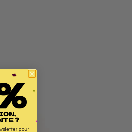
%
ION,
NTE ?
wsletter pour