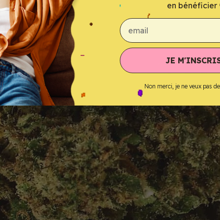
en bénéficier 
email
JE M'INSCRIS
Non merci, je ne veux pas d