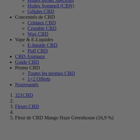
Huiles Broad Spectrum
Huiles Sommeil (CBN)
Gélules CBD
Concentrés de CBD
Cristaux CBD
Crumble CBD
Wax CBD
Vape & E-Liquides
E-liquide CBD
Puff CBD
CBD Animaux
Guide CBD
Promo CBD
Toutes les promos CBD
1+2 Offerts
Nouveautés
321CBD
Fleurs CBD
Fleur de CBD Mango Haze Greenhouse (16,9 %)