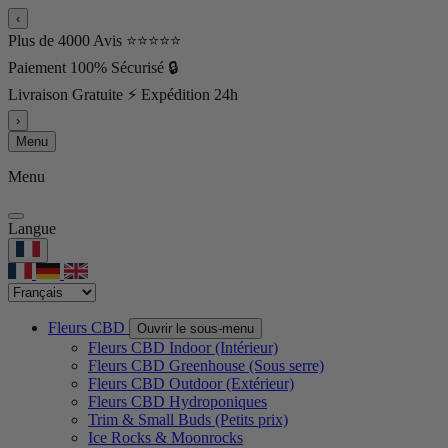
‹
Plus de 4000 Avis ⭐⭐⭐⭐⭐
Paiement 100% Sécurisé 🔒
Livraison Gratuite ⚡ Expédition 24h
›
Menu
Menu
Langue
Fleurs CBD
Ouvrir le sous-menu
Fleurs CBD Indoor (Intérieur)
Fleurs CBD Greenhouse (Sous serre)
Fleurs CBD Outdoor (Extérieur)
Fleurs CBD Hydroponiques
Trim & Small Buds (Petits prix)
Ice Rocks & Moonrocks