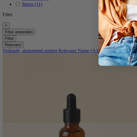
Stress
(11)
Filter
×
Filter anwenden
Filter
Relevanz
Verkäufe, absteigend sortiert
Relevanz
Name (A bis Z)
Name (Z bis 