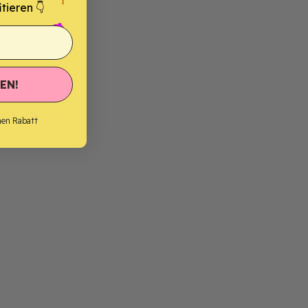
tieren 👇
EN!
bis A
Avis clients
nen Rabatt