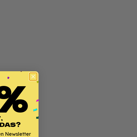
%
,
 DAS?
en Newsletter