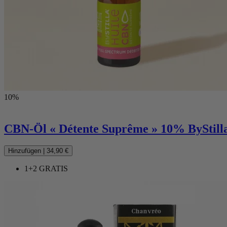
10%
CBN-Öl « Détente Suprême » 10% ByStilla
Hinzufügen
|
34,90 €
1+2 GRATIS