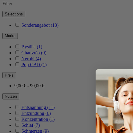
Filter
Selections
Sonderangebot
(13)
Marke
Bystilla
(1)
Chanvréo
(9)
Nerobi
(4)
Pop CBD
(1)
Preis
9,00 € - 90,00 €
Nutzen
Entspannung
(11)
Entzündung
(6)
Konzentration
(1)
Schlaf
(7)
Schmerzen
(9)