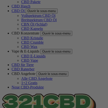
CBD Pakete
CBD Hasch
CBD Öl
Ouvrir le sous-menu
Vollspektrum CBD Öl
Breitspektrum CBD Öl
CBN Öl (Schlaf)
CBD Kapseln
CBD Konzentrate
Ouvrir le sous-menu
CBD Kristalle
CBD Crumble
CBD Wax
Vape & E-Liquids
Ouvrir le sous-menu
CBD E-Liquids
CBD Vape
CBD für Tiere
CBD Ratgeber
CBD Angebote
Ouvrir le sous-menu
Alle CBD Angebote
1+2 Gratis
Neue CBD-Produkte