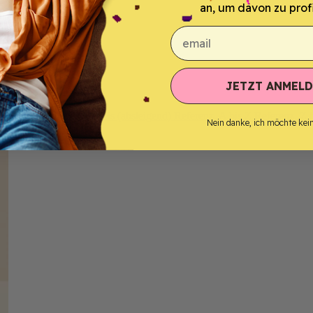
an, um davon zu profi
email
JETZT ANMELD
A)
Preis (aufsteigend)
Preis (absteigend)
Referenz, A bis Z
Referenz, Z 
Nein danke, ich möchte kei