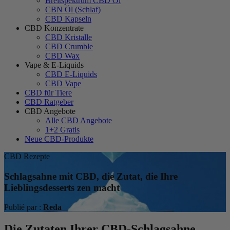
Breitspektrum CBD Öl
CBN Öl (Schlaf)
CBD Kapseln
CBD Konzentrate
CBD Kristalle
CBD Crumble
CBD Wax
Vape & E-Liquids
CBD E-Liquids
CBD Vape
CBD für Tiere
CBD Ratgeber
CBD Angebote
Alle CBD Angebote
1+2 Gratis
Neue CBD-Produkte
CBD Rezepte
Schlagsahne mit CBD, die Zutat, die Ihre
Lieblingsdesserts zen macht
Publié par :
Reda
Die Zutaten Ihrer CBD-Schlagsahne