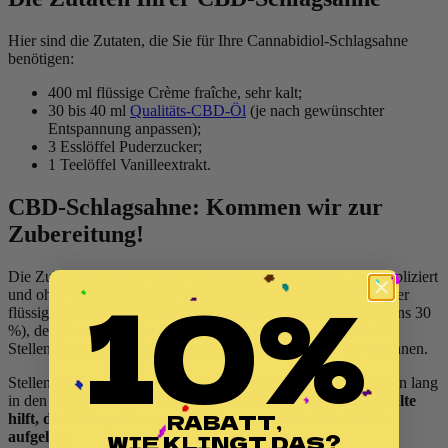
Hier sind die Zutaten, die Sie für Ihre Cannabidiol-Schlagsahne
benötigen:
400 ml flüssige Crème fraîche, sehr kalt;
30 bis 40 ml
Qualitäts-CBD-Öl
(je nach gewünschter
Entspannung anpassen);
3 Esslöffel Puderzucker;
1 Teelöffel Vanilleextrakt.
CBD-Schlagsahne: Kommen wir zur
Zubereitung!
10%
Die Zubereitung einer
CBD-Schlagsahne
ist einfach, unkompliziert
und ohne Schnickschnack. Wir beginnen mit der Auswahl einer
flüssigen Crème fraîche mit einem hohen Fettgehalt (mindestens 30
%), der für eine feste und luftige Schlagsahne unerlässlich ist.
Stellen Sie sicher, dass die Creme sehr kalt ist, bevor Sie beginnen.
Stellen Sie Ihre Schüssel und die Mixer mindestens 15 Minuten lang
in den Kühlschrank, bevor Sie die Sahne aufschlagen.
Die Kälte
RABATT,
hilft, die Schlagsahne zu stabilisieren und lässt sie leichter
WIE KLINGT DAS?
aufgehen.