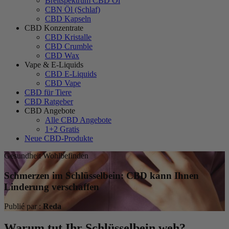
Breitspektrum CBD Öl
CBN Öl (Schlaf)
CBD Kapseln
CBD Konzentrate
CBD Kristalle
CBD Crumble
CBD Wax
Vape & E-Liquids
CBD E-Liquids
CBD Vape
CBD für Tiere
CBD Ratgeber
CBD Angebote
Alle CBD Angebote
1+2 Gratis
Neue CBD-Produkte
Gesundheit Wohlbefinden
Schmerzen im Schlüsselbein: CBD kann Ihnen
Linderung verschaffen
Publié par :
Reda
Warum tut Ihr Schlüsselbein weh?