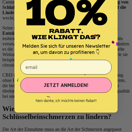
10%
Cannabis, der in Frankreich Begeisterung für die
Bekämpfung von
Schlaflosigkeit, die Reduzierung des täglichen Stresses und die
Linderung bestimmter Schmerzen
, auch am Schlüsselbein,
weckt.
Seine entzündungshemmenden Eigenschaften tragen dazu bei,
RABATT,
Entzündungen zu reduzieren und Schmerzen zu lindern
,
WIE KLINGT DAS?
insbesondere wenn diese durch Sehnenentzündung oder Arthritis
verursacht werden. Als nächstes wirkt CBD als Analgetikum, indem
Melden Sie sich für unseren Newsletter
es die Schmerzwahrnehmung im Gehirn reduziert. Diese doppelte
an, um davon zu profitieren 👇
Wirkung verbessert die Behandlung von akuten Schmerzen, wie sie
beispielsweise durch eine Fraktur entstehen, aber auch von
email
chronischen Schmerzen.
CBD fördert auch eine
bessere Schlafqualität
und Entspannung
ohne Beeinträchtigung der kognitiven Funktionen, zwei Elemente,
JETZT ANMELDEN!
die bei anhaltenden Schmerzen gestört sein können. Neben der
direkten Schmerzbehandlung trägt CBD also zu Ihrer Lebensqualität
bei und erleichtert die Genesung.
Nein danke, ich möchte keinen Rabatt
Wie kann man CBD einnehmen, um
Schlüsselbeinschmerzen zu lindern?
Die Art der Einnahme muss an die Art der Schmerzen angepasst