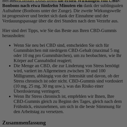
Bei ausreichender Dosis treten
die ersten Wirkungen von CBD-
Bonbons nach etwa fünfzehn Minuten ein
dank der sublingualen
Aufnahme (Bonbons unter der Zunge). Die zweite Wirkungswelle
ist progressiver und breitet sich dank der Einnahme und der
Verdauungspassage über die drei Stunden nach dem Verzehr aus.
Hier sind drei Tipps, wie Sie das Beste aus Ihren CBD-Gummis
herausholen:
Wenn Sie neu bei CBD sind, entscheiden Sie sich für
Gummibärchen mit niedrigem CBD-Gehalt (maximal 5 mg
oder 10 mg pro Gummibärchen), um zu beobachten, wie Ihr
Körper auf Cannabidiol reagiert;
Die Menge an CBD, die zur Linderung von Stress benötigt
wird, variiert im Allgemeinen zwischen 30 und 100
Milligramm, abhängig von der Intensität und davon, ob der
Stress chronisch ist oder nicht. CBD-Gummis sind vordosiert
(10 mg, 25 mg, 30 mg usw.), was das Risiko einer
Überdosierung verringert;
Wenn Ihr Stress chronisch ist, empfehlen wir Ihnen, Ihre
CBD-Gummis gleich zu Beginn des Tages, gleich nach dem
Frühstück, einzunehmen, um sich in die beste Stimmung für
den Arbeitstag zu versetzen.
Zusammenfassung