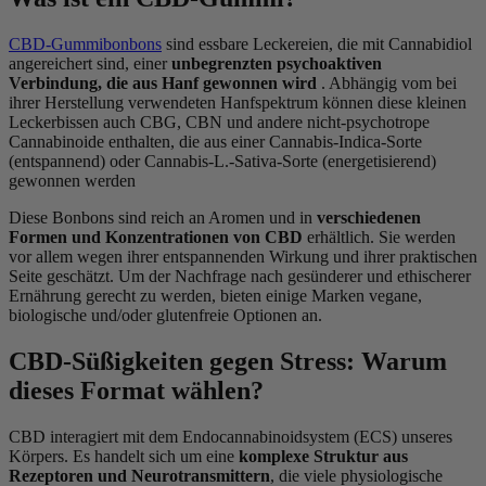
CBD-Gummibonbons
sind essbare Leckereien, die mit Cannabidiol
angereichert sind, einer
unbegrenzten psychoaktiven
Verbindung, die aus Hanf gewonnen wird
. Abhängig vom bei
ihrer Herstellung verwendeten Hanfspektrum können diese kleinen
Leckerbissen auch CBG, CBN und andere nicht-psychotrope
Cannabinoide enthalten, die aus einer Cannabis-Indica-Sorte
(entspannend) oder Cannabis-L.-Sativa-Sorte (energetisierend)
gewonnen werden
Diese Bonbons sind reich an Aromen und in
verschiedenen
Formen und Konzentrationen von CBD
erhältlich. Sie werden
vor allem wegen ihrer entspannenden Wirkung und ihrer praktischen
Seite geschätzt. Um der Nachfrage nach gesünderer und ethischerer
Ernährung gerecht zu werden, bieten einige Marken vegane,
biologische und/oder glutenfreie Optionen an.
CBD-Süßigkeiten gegen Stress: Warum
dieses Format wählen?
CBD interagiert mit dem Endocannabinoidsystem (ECS) unseres
Körpers. Es handelt sich um eine
komplexe Struktur aus
Rezeptoren und Neurotransmittern
, die viele physiologische