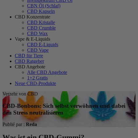
Breitspektrum CBD Öl
CBN Öl (Schlaf)
CBD Kapseln
CBD Konzentrate
CBD Kristalle
CBD Crumble
CBD Wax
Vape & E-Liquids
CBD E-Liquids
CBD Vape
CBD für Tiere
CBD Ratgeber
CBD Angebote
Alle CBD Angebote
1+2 Gratis
Neue CBD-Produkte
Verzehr von CBD
CBD-Bonbons: Sich selbst verwöhnen und dabei
den Stress neutralisieren
Publié par :
Reda
Was ist ein CBD-Gummi?