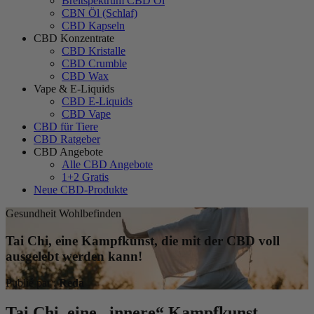
Breitspektrum CBD Öl
CBN Öl (Schlaf)
CBD Kapseln
CBD Konzentrate
CBD Kristalle
CBD Crumble
CBD Wax
Vape & E-Liquids
CBD E-Liquids
CBD Vape
CBD für Tiere
CBD Ratgeber
CBD Angebote
Alle CBD Angebote
1+2 Gratis
Neue CBD-Produkte
Gesundheit Wohlbefinden
Tai Chi, eine Kampfkunst, die mit der CBD voll
ausgelebt werden kann!
Publié par :
Reda
Tai Chi, eine „innere“ Kampfkunst