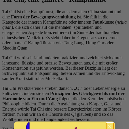
Tai Chi ist eine Kampfkunst, die aus dem alten China stammt und
eine
Form der Bewegungsvermittlung
ist. Sie fällt in die
Kategorie der inneren Kampfkünste oder inneren Faustkünste (
neijia
quan
), die sich daher auf die mentalen, spirituellen und
energetischen Aspekte konzentrieren (im Sinne der traditionellen
chinesischen Medizin). Es steht daher im Gegensatz zu externen
oder „harten“ Kampfkünsten wie Tang Lang, Hung Gar oder
Shaolin Quan.
Tai Chi wird seit Jahrhunderten praktiziert und zeichnet sich durch
langsame, flüssige und präzise Bewegungen aus, die mit großer
Konzentration ausgeführt werden. Bei dieser Disziplin liegt der
Schwerpunkt auf Entspannung, tiefem Atmen und der Entwicklung
sanfter Kraft statt roher Muskelkraft.
Tai-Chi-Praktizierende streben danach, „Qi“ oder Lebensenergie zu
kultivieren, indem sie den
Prinzipien des Gleichgewichts und der
Harmonie von Yin und Yang
folgen, die den Kern der taoistischen
Philosophie bilden. Durch die Ausrichtung von Körper, Geist und
Energie würde Tai Chi eine bessere Energiezirkulation im Körper
fördern (wenn wir an die Theorie des
Qi
glauben) und so das
Wohlbefinden und die Langlebigkeit verbessern.