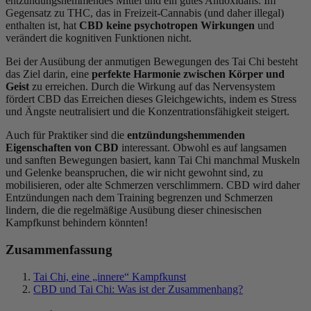
entzündungshemmendes Mittel und ein gutes Antioxidans. Im
Gegensatz zu THC, das in Freizeit-Cannabis (und daher illegal)
enthalten ist, hat
CBD keine psychotropen Wirkungen
und
verändert die kognitiven Funktionen nicht.
Bei der Ausübung der anmutigen Bewegungen des Tai Chi besteht
das Ziel darin, eine
perfekte Harmonie zwischen Körper und
Geist
zu erreichen. Durch die Wirkung auf das Nervensystem
fördert CBD das Erreichen dieses Gleichgewichts, indem es Stress
und Ängste neutralisiert und die Konzentrationsfähigkeit steigert.
Auch für Praktiker sind die
entzündungshemmenden
Eigenschaften von CBD
interessant. Obwohl es auf langsamen
und sanften Bewegungen basiert, kann Tai Chi manchmal Muskeln
und Gelenke beanspruchen, die wir nicht gewohnt sind, zu
mobilisieren, oder alte Schmerzen verschlimmern. CBD wird daher
Entzündungen nach dem Training begrenzen und Schmerzen
lindern, die die regelmäßige Ausübung dieser chinesischen
Kampfkunst behindern könnten!
Zusammenfassung
Tai Chi, eine „innere“ Kampfkunst
CBD und Tai Chi: Was ist der Zusammenhang?