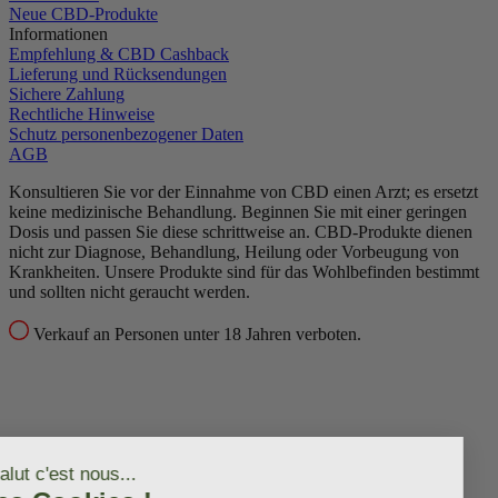
Neue CBD-Produkte
Informationen
Empfehlung & CBD Cashback
Lieferung und Rücksendungen
Sichere Zahlung
Rechtliche Hinweise
Schutz personenbezogener Daten
AGB
Konsultieren Sie vor der Einnahme von CBD einen Arzt; es ersetzt
keine medizinische Behandlung.
Beginnen Sie mit einer geringen
Dosis und passen Sie diese schrittweise an.
CBD-Produkte dienen
nicht zur Diagnose, Behandlung, Heilung oder Vorbeugung von
Krankheiten.
Unsere Produkte sind für das Wohlbefinden bestimmt
und sollten nicht geraucht werden.
Verkauf an Personen unter 18 Jahren verboten.