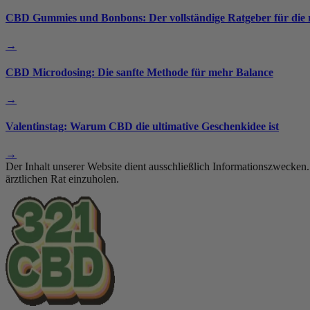
CBD Gummies und Bonbons: Der vollständige Ratgeber für die r
→
CBD Microdosing: Die sanfte Methode für mehr Balance
→
Valentinstag: Warum CBD die ultimative Geschenkidee ist
→
Der Inhalt unserer Website dient ausschließlich Informationszwecken
ärztlichen Rat einzuholen.