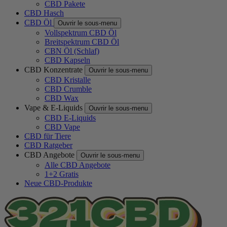
CBD Pakete
CBD Hasch
CBD Öl
Ouvrir le sous-menu
Vollspektrum CBD Öl
Breitspektrum CBD Öl
CBN Öl (Schlaf)
CBD Kapseln
CBD Konzentrate
Ouvrir le sous-menu
CBD Kristalle
CBD Crumble
CBD Wax
Vape & E-Liquids
Ouvrir le sous-menu
CBD E-Liquids
CBD Vape
CBD für Tiere
CBD Ratgeber
CBD Angebote
Ouvrir le sous-menu
Alle CBD Angebote
1+2 Gratis
Neue CBD-Produkte