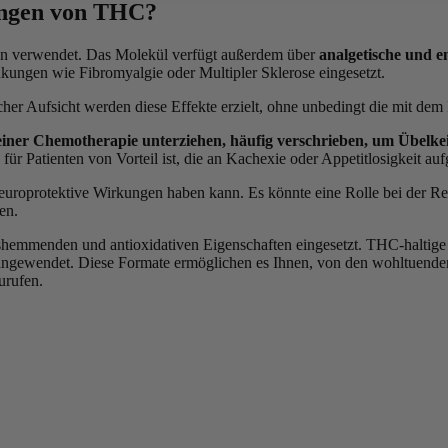
ungen von THC?
n verwendet. Das Molekül verfügt außerdem über
analgetische und 
kungen wie Fibromyalgie oder Multipler Sklerose eingesetzt.
icher Aufsicht werden diese Effekte erzielt, ohne unbedingt die mit d
h einer Chemotherapie unterziehen, häufig verschrieben, um Übe
für Patienten von Vorteil ist, die an Kachexie oder Appetitlosigkeit 
neuroprotektive Wirkungen haben kann. Es könnte eine Rolle bei der 
en.
shemmenden und antioxidativen Eigenschaften eingesetzt. THC-haltig
ngewendet. Diese Formate ermöglichen es Ihnen, von den wohltuende
urufen.