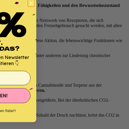
%
Hanf die kognitiven Fähigkeiten und den Bewusstseinszustand
pers, ein komplexes Netzwerk von Rezeptoren, die sich
igh“, die oft für den Freizeitgebrauch gesucht werden, mit allen
,
ransmittern
. Es ist diese Aktion, die lebenswichtige Funktionen wie
 DAS?
dizin eingesetzt, unter anderem zur Linderung chronischer
en Newsletter
tieren 👇
es CO2 eingesetzt, um Cannabinoide und Terpene aus der
fizient zu extrahieren.
EN!
e Kontaktfläche zu vergrößern. Bei der überkritischen CO2-
ssigkeit fungiert.
nen Rabatt
älter transportiert. Sobald der Druck nachlässt, kehrt das CO2 in