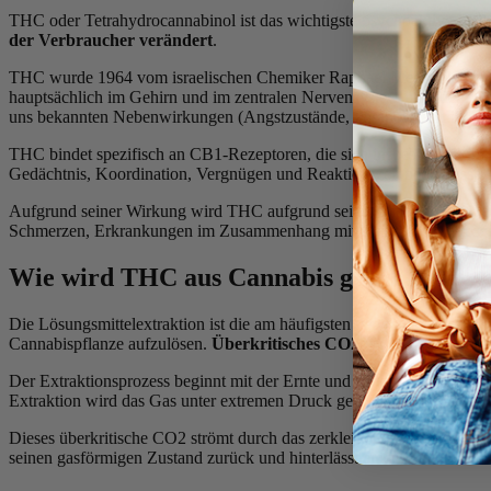
THC oder Tetrahydrocannabinol ist das wichtigste psychoaktive Molekü
der Verbraucher verändert
.
THC wurde 1964 vom israelischen Chemiker Raphael Mechoulam entd
hauptsächlich im Gehirn und im zentralen Nervensystem befinden. Di
uns bekannten Nebenwirkungen (Angstzustände, Paranoia-Anfälle, 
THC bindet spezifisch an CB1-Rezeptoren, die sich insbesondere im
Gedächtnis, Koordination, Vergnügen und Reaktionszeit beeinflusst.
Aufgrund seiner Wirkung wird THC aufgrund seiner analgetischen, e
Schmerzen, Erkrankungen im Zusammenhang mit Multipler Sklerose u
Wie wird THC aus Cannabis gewonnen?
Die Lösungsmittelextraktion ist die am häufigsten verwendete Metho
Cannabispflanze aufzulösen.
Überkritisches CO2 wird oft wegen se
Der Extraktionsprozess beginnt mit der Ernte und Trocknung des Can
Extraktion wird das Gas unter extremen Druck gesetzt, bis es einen übe
Dieses überkritische CO2 strömt durch das zerkleinerte Cannabis, um 
seinen gasförmigen Zustand zurück und hinterlässt einen reinen THC-