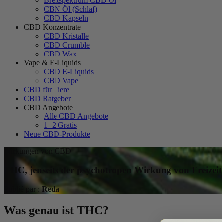
Breitspektrum CBD Öl
CBN Öl (Schlaf)
CBD Kapseln
CBD Konzentrate
CBD Kristalle
CBD Crumble
CBD Wax
Vape & E-Liquids
CBD E-Liquids
CBD Vape
CBD für Tiere
CBD Ratgeber
CBD Angebote
Alle CBD Angebote
1+2 Gratis
Neue CBD-Produkte
Wirkungen von CBD
THC, jenseits der psychotropen Wirkung von Freizei
Publié par :
Reda
Was genau ist THC?