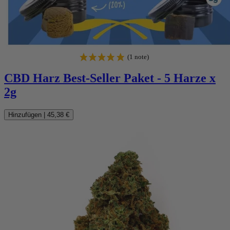
CBD Harz Best-Seller Paket - 5 Harze x
2g
Hinzufügen
|
45,38 €