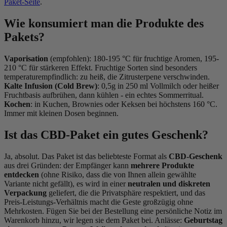
Paket-Seite
.
Wie konsumiert man die Produkte des
Pakets?
Vaporisation
(empfohlen): 180-195 °C für fruchtige Aromen, 195-
210 °C für stärkeren Effekt. Fruchtige Sorten sind besonders
temperaturempfindlich: zu heiß, die Zitrusterpene verschwinden.
Kalte Infusion (Cold Brew)
: 0,5g in 250 ml Vollmilch oder heißer
Fruchtbasis aufbrühen, dann kühlen - ein echtes Sommerritual.
Kochen
: in Kuchen, Brownies oder Keksen bei höchstens 160 °C.
Immer mit kleinen Dosen beginnen.
Ist das CBD-Paket ein gutes Geschenk?
Ja, absolut. Das Paket ist das beliebteste Format als
CBD-Geschenk
aus drei Gründen: der Empfänger kann
mehrere Produkte
entdecken
(ohne Risiko, dass die von Ihnen allein gewählte
(2 noten)
Variante nicht gefällt), es wird in einer
neutralen und diskreten
Verpackung
geliefert, die die Privatsphäre respektiert, und das
Preis-Leistungs-Verhältnis macht die Geste großzügig ohne
Mehrkosten. Fügen Sie bei der Bestellung eine persönliche Notiz im
Warenkorb hinzu, wir legen sie dem Paket bei. Anlässe:
Geburtstag