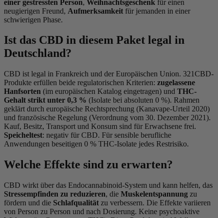
einer gestressten Person
,
Weihnachtsgeschenk
für einen
neugierigen Freund,
Aufmerksamkeit
für jemanden in einer
schwierigen Phase.
Ist das CBD in diesem Paket legal in
Deutschland?
CBD ist legal in Frankreich und der Europäischen Union. 321CBD-
Produkte erfüllen beide regulatorischen Kriterien:
zugelassene
Hanfsorten
(im europäischen Katalog eingetragen) und
THC-
Gehalt strikt unter 0,3 %
(Isolate bei absoluten 0 %). Rahmen
geklärt durch europäische Rechtsprechung (Kanavape-Urteil 2020)
und französische Regelung (Verordnung vom 30. Dezember 2021).
Kauf, Besitz, Transport und Konsum sind für Erwachsene frei.
Speicheltest
: negativ für CBD. Für sensible berufliche
Anwendungen beseitigen 0 % THC-Isolate jedes Restrisiko.
Welche Effekte sind zu erwarten?
CBD wirkt über das Endocannabinoid-System und kann helfen, das
Stressempfinden zu reduzieren
, die
Muskelentspannung
zu
fördern und die
Schlafqualität
zu verbessern. Die Effekte variieren
von Person zu Person und nach Dosierung. Keine psychoaktive