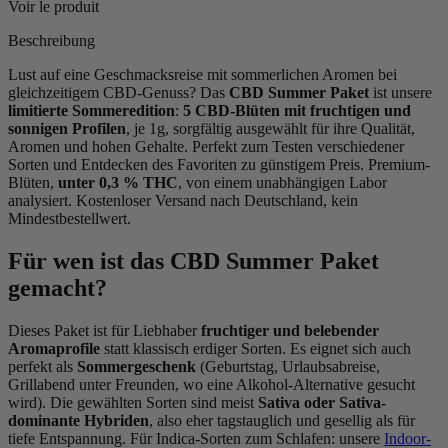
Voir le produit
Beschreibung
Lust auf eine Geschmacksreise mit sommerlichen Aromen bei
gleichzeitigem CBD-Genuss? Das
CBD Summer Paket
ist unsere
limitierte Sommeredition
:
5 CBD-Blüten mit fruchtigen und
sonnigen Profilen
, je 1g, sorgfältig ausgewählt für ihre Qualität,
Aromen und hohen Gehalte. Perfekt zum Testen verschiedener
Sorten und Entdecken des Favoriten zu günstigem Preis. Premium-
Blüten,
unter 0,3 % THC
, von einem unabhängigen Labor
analysiert. Kostenloser Versand nach Deutschland, kein
Mindestbestellwert.
Für wen ist das CBD Summer Paket
(21 noten)
gemacht?
Dieses Paket ist für Liebhaber
fruchtiger und belebender
Aromaprofile
statt klassisch erdiger Sorten. Es eignet sich auch
perfekt als
Sommergeschenk
(Geburtstag, Urlaubsabreise,
Grillabend unter Freunden, wo eine Alkohol-Alternative gesucht
wird). Die gewählten Sorten sind meist
Sativa oder Sativa-
dominante Hybriden
, also eher tagstauglich und gesellig als für
tiefe Entspannung. Für Indica-Sorten zum Schlafen: unsere
Indoor-