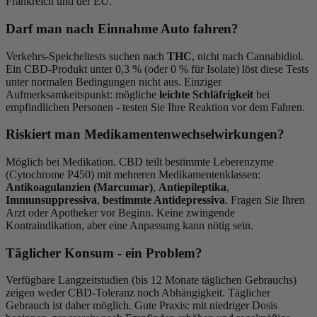
Frankreich und der EU.
Darf man nach Einnahme Auto fahren?
Verkehrs-Speicheltests suchen nach
THC
, nicht nach Cannabidiol.
Ein CBD-Produkt unter 0,3 % (oder 0 % für Isolate) löst diese Tests
unter normalen Bedingungen nicht aus. Einziger
Aufmerksamkeitspunkt: mögliche
leichte Schläfrigkeit
bei
empfindlichen Personen - testen Sie Ihre Reaktion vor dem Fahren.
Riskiert man Medikamentenwechselwirkungen?
Möglich bei Medikation. CBD teilt bestimmte Leberenzyme
(Cytochrome P450) mit mehreren Medikamentenklassen:
Antikoagulanzien (Marcumar)
,
Antiepileptika
,
Immunsuppressiva
,
bestimmte Antidepressiva
. Fragen Sie Ihren
Arzt oder Apotheker vor Beginn. Keine zwingende
Kontraindikation, aber eine Anpassung kann nötig sein.
Täglicher Konsum - ein Problem?
Verfügbare Langzeitstudien (bis 12 Monate täglichen Gebrauchs)
zeigen weder CBD-Toleranz noch Abhängigkeit. Täglicher
Gebrauch ist daher möglich. Gute Praxis: mit niedriger Dosis