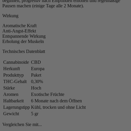
beginnen, progressiv nach Empfinden erhöhen und regelmäßige
Pausen machen (einige Tage alle 2 Monate).
Wirkung
Aromatische Kraft
Anti-Angst-Effekt
Entspannende Wirkung
Erholung der Muskeln
Technisches Datenblatt
Cannabinoide
CBD
Herkunft
Europa
Produkttyp
Paket
THC-Gehalt
0,30%
Stärke
Hoch
Aromen
Exotische Früchte
Haltbarkeit
6 Monate nach dem Öffnen
Lagerungstipp
Kühl, trocken und ohne Licht
Gewicht
5 gr
Vergleichen Sie mit...