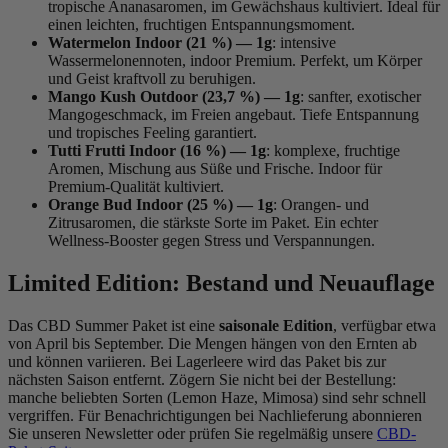
tropische Ananasaromen, im Gewächshaus kultiviert. Ideal für
einen leichten, fruchtigen Entspannungsmoment.
Watermelon Indoor (21 %) — 1g
: intensive
Wassermelonennoten, indoor Premium. Perfekt, um Körper
(8 noten)
und Geist kraftvoll zu beruhigen.
Mango Kush Outdoor (23,7 %) — 1g
: sanfter, exotischer
Mangogeschmack, im Freien angebaut. Tiefe Entspannung
und tropisches Feeling garantiert.
Tutti Frutti Indoor (16 %) — 1g
: komplexe, fruchtige
Aromen, Mischung aus Süße und Frische. Indoor für
Premium-Qualität kultiviert.
Orange Bud Indoor (25 %) — 1g
: Orangen- und
Zitrusaromen, die stärkste Sorte im Paket. Ein echter
Wellness-Booster gegen Stress und Verspannungen.
Limited Edition: Bestand und Neuauflage
Das CBD Summer Paket ist eine
saisonale Edition
, verfügbar etwa
von April bis September. Die Mengen hängen von den Ernten ab
und können variieren. Bei Lagerleere wird das Paket bis zur
nächsten Saison entfernt. Zögern Sie nicht bei der Bestellung:
manche beliebten Sorten (Lemon Haze, Mimosa) sind sehr schnell
vergriffen. Für Benachrichtigungen bei Nachlieferung abonnieren
Sie unseren Newsletter oder prüfen Sie regelmäßig unsere
CBD-