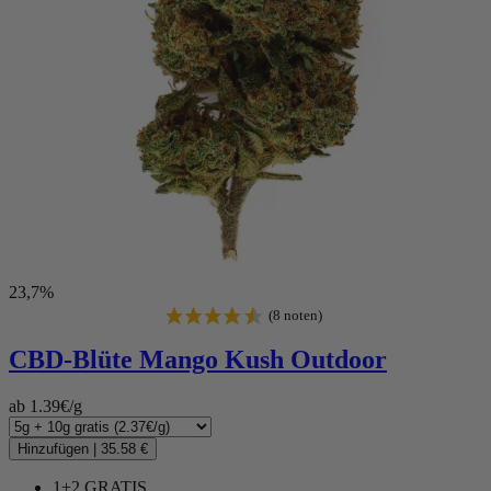
23,7%
CBD-Blüte
Mango Kush Outdoor
ab 1.39€/g
Hinzufügen
|
35.58 €
1+2 GRATIS