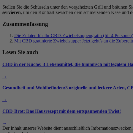
Stellen Sie die Schüsseln unter den vorgeheizten Grill und bräunen Sie
servieren
, um den Kontrast zwischen dem schmelzenden Käse und de
Zusammenfassung
Die Zutaten für Ihr CBD-Zwiebelsuppengratin (für 4 Personen
Mit CBD gratinierte Zwiebelsuppe: Jetzt geht’s an die Zubereit
Lesen Sie auch
CBD in der Küche: 3 Lebensmittel, die himmlisch mit legalem H
→
Gesundheit und Wohlbefinden:3 originelle und leckere Arten, 
→
CBD-Brot: Das Hausrezept mit dem entspannenden Twist!
→
Der Inhalt unserer Website dient ausschließlich Informationszwecken