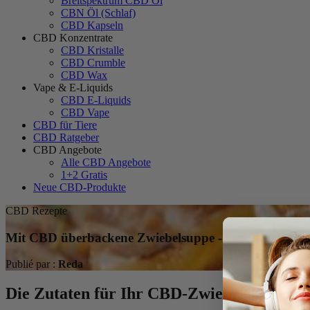
Breitspektrum CBD Öl
CBN Öl (Schlaf)
CBD Kapseln
CBD Konzentrate
CBD Kristalle
CBD Crumble
CBD Wax
Vape & E-Liquids
CBD E-Liquids
CBD Vape
CBD für Tiere
CBD Ratgeber
CBD Angebote
Alle CBD Angebote
1+2 Gratis
Neue CBD-Produkte
CBD Rezepte
Mit CBD überbackene Zwiebelsuppe - der neu erfunde
Publié par :
Reda
Die Zutaten für Ihr CBD-Zwiebelsuppengra