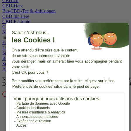
CBD-Öl
CBD-Harz
Bio-CBD-Tee & -Infusionen
CBD für Tiere
CBD-E-Liquid
CBD-Wachs
Neue CBD-Produkte
Informationen
Empfehlung & CBD Cashback
Lieferung und Rücksendungen
Sichere Zahlung
Rechtliche Hinweise
Schutz personenbezogener Daten
AGB
Konsultieren Sie vor der Einnahme von CBD einen Arzt; es ersetzt 
Diagnose, Behandlung, Heilung oder Vorbeugung von Krankheiten.
Verkauf an Personen unter 18 Jahren verboten.