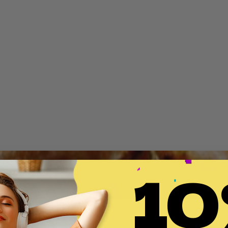
10
ne Klassiker, der die Herzen erwärmt
tin (für 4 Personen)