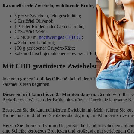
Karamellisierte Zwiebeln, wohltuende Brühe, überbackener Kä
5 große Zwiebeln, fein geschnitten;
2 Esslöffel Olivenöl;
1,2 Liter Rinder- oder Gemüsebrühe;
2 Esslöffel Mehl;
20 bis 30 ml
hochwertiges CBD-Öl
;
4 Scheiben Landbrot;
100 g geriebener Gruyère-Käse;
Salz und frisch gemahlener schwarzer Pfeffer.
Mit CBD gratinierte Zwiebelsuppe: Jetzt g
In einem großen Topf das Olivenöl bei mittlerer Hitze erhitzen.
Fügen
karamellisieren beginnen.
Dieser Schritt kann bis zu 25 Minuten dauern
. Geduld wird Ihr b
Bedarf etwas Wasser oder Brühe hinzufügen. Durch die langsame Kar
Bestreuen Sie die karamellisierten Zwiebeln mit Mehl, rühren Sie gu
Brühe hinzu und rühren Sie dabei ständig um, um Klumpen zu verme
Heizen Sie Ihren Grill vor und legen Sie die Landbrotscheiben auf eine
eine Scheibe geröstetes Brot legen und großzügig mit geriebenem Gr