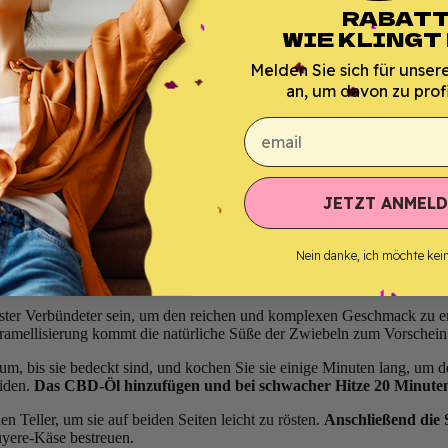
RABATT
se, CBD
… in dieser Suppe steckt nur Gutes! Hier sind die Zutaten, die 
WIE KLINGT
Melden Sie sich für unser
an, um davon zu profi
email
JETZT ANMELD
eht’s an die Zubereitung!
Nein danke, ich möchte kei
 Sie die geschnittenen Zwiebeln
und eine Prise Salz hinzu. Unter häu
ester Verbündeter sein, um den reichen und komplexen Geschmack zu err
amellisierung kommt die natürliche Süße der Zwiebeln zum Vorschein
t um, bis sie bedeckt sind, und kochen Sie sie einige Minuten lang, u
iden.
Das CBD-Öl hinzufügen und bei schwacher Hitze 20 Minuten
n Teller, um sie auf beiden Seiten leicht zu rösten.
Anschließend die S
uyere-Käse bestreuen.