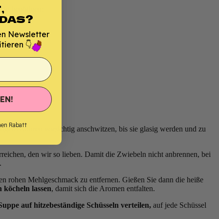
,
Sie benötigen:
 DAS?
en Newsletter
tieren 👇
EN!
nen Rabatt
figem Rühren vorsichtig anschwitzen, bis sie glasig werden und zu
eichen, den wir so lieben. Damit die Zwiebeln nicht anbrennen, bei
.
m den rohen Mehlgeschmack zu entfernen. Gießen Sie dann die heiße
 köcheln lassen
, damit sich die Aromen entfalten.
uppe auf hitzebeständige Schüsseln verteilen,
auf jede Schüssel