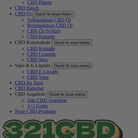
CBD Pakete
CBD Hasch
CBD Öl
Ouvrir le sous-menu
Vollspektrum CBD Öl
Breitspektrum CBD Öl
CBN Öl (Schlaf)
CBD Kapseln
CBD Konzentrate
Ouvrir le sous-menu
CBD Kristalle
CBD Crumble
CBD Wax
Vape & E-Liquids
Ouvrir le sous-menu
CBD E-Liquids
CBD Vape
CBD für Tiere
CBD Ratgeber
CBD Angebote
Ouvrir le sous-menu
Alle CBD Angebote
1+2 Gratis
Neue CBD-Produkte