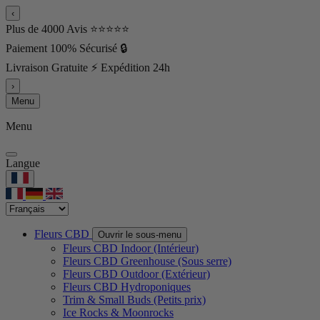
‹
Plus de 4000 Avis ⭐⭐⭐⭐⭐
Paiement 100% Sécurisé 🔒
Livraison Gratuite ⚡ Expédition 24h
›
Menu
Menu
Langue
Fleurs CBD
Ouvrir le sous-menu
Fleurs CBD Indoor (Intérieur)
Fleurs CBD Greenhouse (Sous serre)
Fleurs CBD Outdoor (Extérieur)
Fleurs CBD Hydroponiques
Trim & Small Buds (Petits prix)
Ice Rocks & Moonrocks