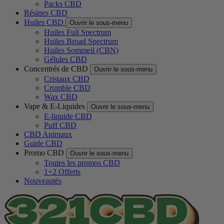
Packs CBD
Résines CBD
Huiles CBD
Ouvrir le sous-menu
Huiles Full Spectrum
Huiles Broad Spectrum
Huiles Sommeil (CBN)
Gélules CBD
Concentrés de CBD
Ouvrir le sous-menu
Cristaux CBD
Crumble CBD
Wax CBD
Vape & E-Liquides
Ouvrir le sous-menu
E-liquide CBD
Puff CBD
CBD Animaux
Guide CBD
Promo CBD
Ouvrir le sous-menu
Toutes les promos CBD
1+2 Offerts
Nouveautés