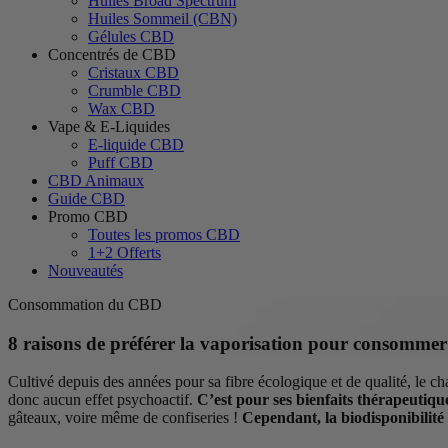
Huiles Broad Spectrum
Huiles Sommeil (CBN)
Gélules CBD
Concentrés de CBD
Cristaux CBD
Crumble CBD
Wax CBD
Vape & E-Liquides
E-liquide CBD
Puff CBD
CBD Animaux
Guide CBD
Promo CBD
Toutes les promos CBD
1+2 Offerts
Nouveautés
Consommation du CBD
8 raisons de préférer la vaporisation pour consomm
Cultivé depuis des années pour sa fibre écologique et de qualité, le 
donc aucun effet psychoactif.
C’est pour ses bienfaits thérapeutiqu
gâteaux, voire même de confiseries !
Cependant, la biodisponibilité 