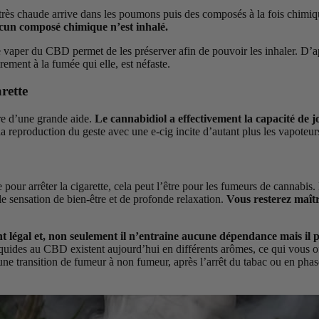
très chaude arrive dans les poumons puis des composés à la fois chimiqu
ucun composé chimique n’est inhalé.
 de vaper du CBD permet de les préserver afin de pouvoir les inhaler. D’a
rement à la fumée qui elle, est néfaste.
arette
re d’une grande aide.
Le cannabidiol a effectivement la capacité de jo
la reproduction du geste avec une e-cig incite d’autant plus les vapoteur
ur arrêter la cigarette, cela peut l’être pour les fumeurs de cannabis. 
 sensation de bien-être et de profonde relaxation.
Vous resterez maîtr
t légal et, non seulement il n’entraine aucune dépendance mais il
iquides au CBD existent aujourd’hui en différents arômes, ce qui vous off
une transition de fumeur à non fumeur, après l’arrêt du tabac ou en pha