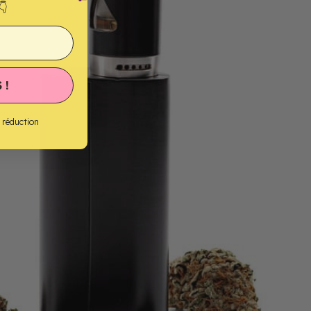
👇
 !
e réduction