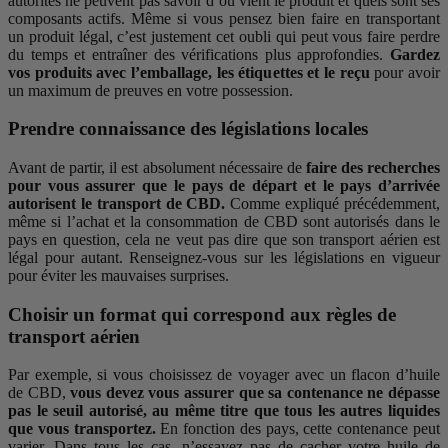
autorités ne peuvent pas savoir d’où vient le produit et quels sont ses
composants actifs. Même si vous pensez bien faire en transportant
un produit légal, c’est justement cet oubli qui peut vous faire perdre
du temps et entraîner des vérifications plus approfondies.
Gardez
vos produits avec l’emballage, les étiquettes et le reçu
pour avoir
un maximum de preuves en votre possession.
Prendre connaissance des législations locales
Avant de partir, il est absolument nécessaire de
faire des recherches
pour vous assurer que le pays de départ et le pays d’arrivée
autorisent le transport de CBD.
Comme expliqué précédemment,
même si l’achat et la consommation de CBD sont autorisés dans le
pays en question, cela ne veut pas dire que son transport aérien est
légal pour autant. Renseignez-vous sur les législations en vigueur
pour éviter les mauvaises surprises.
Choisir un format qui correspond aux règles de
transport aérien
Par exemple, si vous choisissez de voyager avec un flacon d’huile
de CBD,
vous devez vous assurer que sa contenance ne dépasse
pas le seuil autorisé, au même titre que tous les autres liquides
que vous transportez.
En fonction des pays, cette contenance peut
varier. Dans tous les cas, n’essayez pas de cacher votre huile de