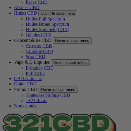
Packs CBD
Résines CBD
Huiles CBD
Ouvrir le sous-menu
Huiles Full Spectrum
Huiles Broad Spectrum
Huiles Sommeil (CBN)
Gélules CBD
Concentrés de CBD
Ouvrir le sous-menu
Cristaux CBD
Crumble CBD
Wax CBD
Vape & E-Liquides
Ouvrir le sous-menu
E-liquide CBD
Puff CBD
CBD Animaux
Guide CBD
Promo CBD
Ouvrir le sous-menu
Toutes les promos CBD
1+2 Offerts
Nouveautés