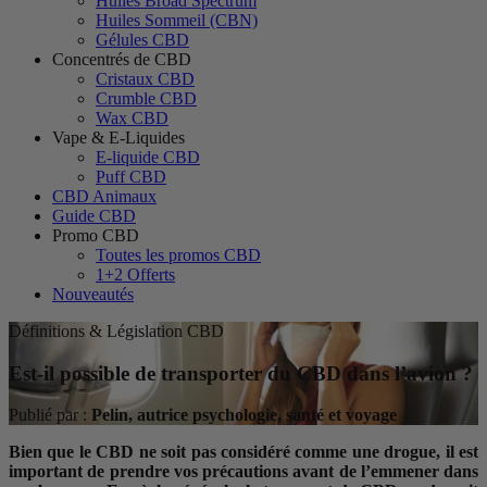
Huiles Broad Spectrum
Huiles Sommeil (CBN)
Gélules CBD
Concentrés de CBD
Cristaux CBD
Crumble CBD
Wax CBD
Vape & E-Liquides
E-liquide CBD
Puff CBD
CBD Animaux
Guide CBD
Promo CBD
Toutes les promos CBD
1+2 Offerts
Nouveautés
Définitions & Législation CBD
Est-il possible de transporter du CBD dans l’avion ?
Publié par :
Pelin, autrice psychologie, santé et voyage
Bien que le CBD ne soit pas considéré comme une drogue, il est
important de prendre vos précautions avant de l’emmener dans