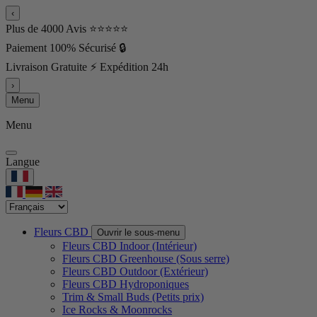
‹
Plus de 4000 Avis ⭐⭐⭐⭐⭐
Paiement 100% Sécurisé 🔒
Livraison Gratuite ⚡ Expédition 24h
›
Menu
Menu
Langue
Fleurs CBD
Ouvrir le sous-menu
Fleurs CBD Indoor (Intérieur)
Fleurs CBD Greenhouse (Sous serre)
Fleurs CBD Outdoor (Extérieur)
Fleurs CBD Hydroponiques
Trim & Small Buds (Petits prix)
Ice Rocks & Moonrocks