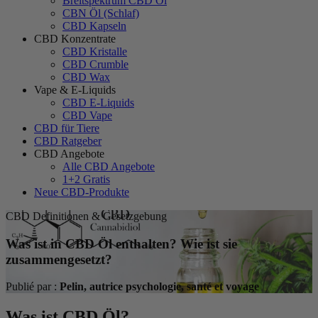
Breitspektrum CBD Öl
CBN Öl (Schlaf)
CBD Kapseln
CBD Konzentrate
CBD Kristalle
CBD Crumble
CBD Wax
Vape & E-Liquids
CBD E-Liquids
CBD Vape
CBD für Tiere
CBD Ratgeber
CBD Angebote
Alle CBD Angebote
1+2 Gratis
Neue CBD-Produkte
CBD Definitionen & Gesetzgebung
Was ist in CBD Öl enthalten? Wie ist sie
zusammengesetzt?
Publié par :
Pelin, autrice psychologie, santé et voyage
Was ist CBD Öl?