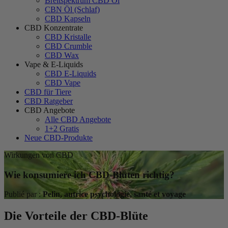
Breitspektrum CBD Öl
CBN Öl (Schlaf)
CBD Kapseln
CBD Konzentrate
CBD Kristalle
CBD Crumble
CBD Wax
Vape & E-Liquids
CBD E-Liquids
CBD Vape
CBD für Tiere
CBD Ratgeber
CBD Angebote
Alle CBD Angebote
1+2 Gratis
Neue CBD-Produkte
Wirkungen von CBD
Wie konsumiere ich CBD-Blüten richtig?
Publié par :
Pelin, autrice psychologie, santé et voyage
Die Vorteile der CBD-Blüte