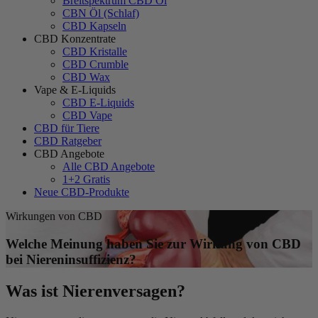
Breitspektrum CBD Öl
CBN Öl (Schlaf)
CBD Kapseln
CBD Konzentrate
CBD Kristalle
CBD Crumble
CBD Wax
Vape & E-Liquids
CBD E-Liquids
CBD Vape
CBD für Tiere
CBD Ratgeber
CBD Angebote
Alle CBD Angebote
1+2 Gratis
Neue CBD-Produkte
Wirkungen von CBD
Welche Meinung haben Sie zur Wirkung von CBD
bei Niereninsuffizienz?
Was ist Nierenversagen?