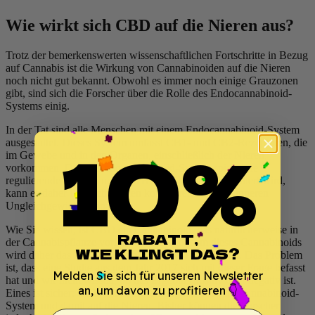
Wie wirkt sich CBD auf die Nieren aus?
Trotz der bemerkenswerten wissenschaftlichen Fortschritte in Bezug
auf Cannabis ist die Wirkung von Cannabinoiden auf die Nieren
noch nicht gut bekannt. Obwohl es immer noch einige Grauzonen
gibt, sind sich die Forscher über die Rolle des Endocannabinoid-
Systems einig.
In der Tat sind alle Menschen mit einem Endocannabinoid-System
10%
ausgestattet. Dieses System umfasst CB1- und CB2-Rezeptoren, die
im Gewebe und in den Organen, einschließlich der Nieren,
vorkommen. Dieses Endocannabinoid-System spielt eine
regulierende Rolle in unserem Körper. Wenn es stimuliert wird,
kann es daher Ihre Schwächen korrigieren und Ihre inneren
Ungleichgewichte anpassen.
Wie Sie wissen, ist CBD ein Cannabinoid, das natürlicherweise in
RABATT,
der Cannabispflanze vorkommt. Der Konsum dieses Cannabinoids
WIE KLINGT DAS?
wird daher das Endocannabinoid-System stimulieren. Das Problem
ist, dass eine Studie aus dem Jahr 2017 sich mit dieser Frage befasst
Melden Sie sich für unseren Newsletter
hat und wir nicht wissen, ob das Ergebnis positiv oder negativ ist.
an, um davon zu profitieren 👇
Eines ist sicher: CBD hat eine Wirkung auf das Endocannabinoid-
System und damit auf die Nieren. Bisher können die Forscher
email