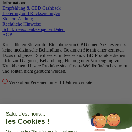
Informationen
Empfehlung & CBD Cashback
Lieferung und Rücksendungen
Sichere Zahlung
Rechtliche Hinweise
Schutz personenbezogener Daten
AGB
Konsultieren Sie vor der Einnahme von CBD einen Arzt; es ersetzt
keine medizinische Behandlung.
Beginnen Sie mit einer geringen
Dosis und passen Sie diese schrittweise an.
CBD-Produkte dienen
nicht zur Diagnose, Behandlung, Heilung oder Vorbeugung von
Krankheiten.
Unsere Produkte sind für das Wohlbefinden bestimmt
und sollten nicht geraucht werden.
Verkauf an Personen unter 18 Jahren verboten.