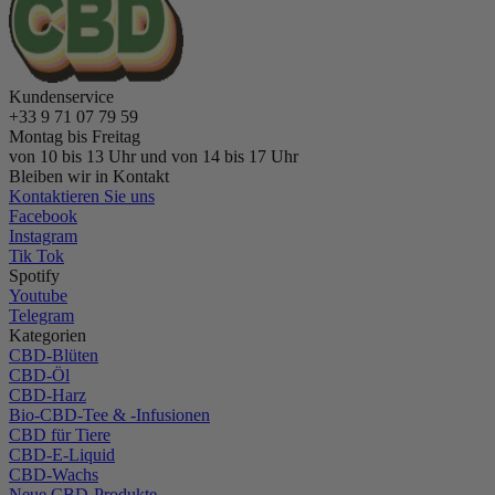
Kundenservice
+33 9 71 07 79 59
Montag bis Freitag
von 10 bis 13 Uhr und von 14 bis 17 Uhr
Bleiben wir in Kontakt
Kontaktieren Sie uns
Facebook
Instagram
Tik Tok
Spotify
Youtube
Telegram
Kategorien
CBD-Blüten
CBD-Öl
CBD-Harz
Bio-CBD-Tee & -Infusionen
CBD für Tiere
CBD-E-Liquid
CBD-Wachs
Neue CBD-Produkte