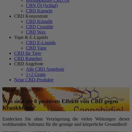
Breitspektrum CBD Öl
CBN Öl (Schlaf)
CBD Kapseln
CBD Konzentrate
CBD Kristalle
CBD Crumble
CBD Wax
Vape & E-Liquids
CBD E-Liquids
CBD Vape
CBD für Tiere
CBD Ratgeber
CBD Angebote
Alle CBD Angebote
1+2 Gratis
Neue CBD-Produkte
Wirkungen von CBD
Was sind die 8 positiven Effekte von CBD gegen
Krankheiten?
Entdecken Sie ohne Verzögerung die vielen Wirkungen dieser
wohltuenden Substanz für die geistige und körperliche Gesundheit!