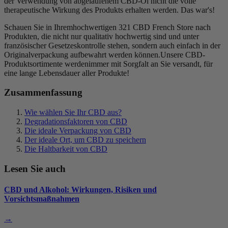
der Verwendung von abgelaufenem CBD-Öl nicht die volle
therapeutische Wirkung des Produkts erhalten werden. Das war's!
Schauen Sie in Ihrem
hochwertigen
321 CBD French Store
nach
Produkten, die nicht nur qualitativ hochwertig sind und unter
französischer Gesetzeskontrolle stehen, sondern auch einfach in der
Originalverpackung aufbewahrt werden
können.
Unsere
CBD-
Produktsortimente
werden
immer mit Sorgfalt an Sie versandt, für
eine lange Lebensdauer aller Produkte!
Zusammenfassung
Wie wählen Sie Ihr CBD aus?
Degradationsfaktoren von CBD
Die ideale Verpackung von CBD
Der ideale Ort, um CBD zu speichern
Die Haltbarkeit von CBD
Lesen Sie auch
CBD und Alkohol: Wirkungen, Risiken und
Vorsichtsmaßnahmen
→